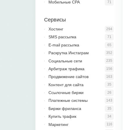
Мобильные CPA
71
Сервисы
Хостинг
294
SMS рассылка
71
E-mail рассылка
65
Раскрутка Инстаграм
352
Социальные сети
235
Арбитраж трафика
156
Продвижение сайтов
163
Контент для сайта
35
Ссылочные биржи
26
Платежные системы
143
Биржи фриланса
35
Купить трафик
34
Маркетинг
116