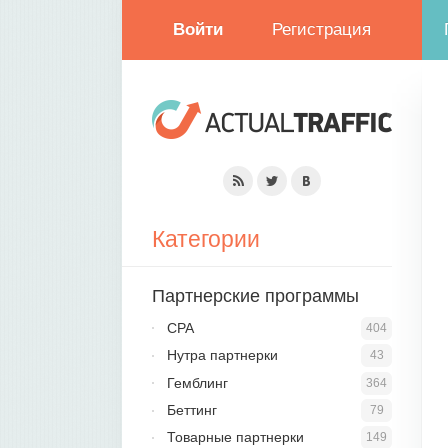
Войти
Регистрация
Категории
Партнерские программы
CPA
404
Нутра партнерки
43
Гемблинг
364
Беттинг
79
Товарные партнерки
149