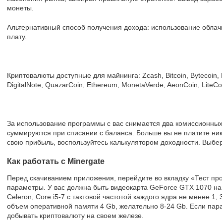
монеты.
Альтернативный способ получения дохода: использование облач
плату.
Криптовалюты доступные для майнинга: Zcash, Bitcoin, Bytecoin,
DigitalNote, QuazarCoin, Ethereum, MonetaVerde, AeonCoin, LiteCoi
За использование программы с вас снимается два комиссионны
суммируются при списании с баланса. Больше вы не платите ник
свою прибыль, воспользуйтесь калькулятором доходности. Выбер
Как работать с Minergate
Перед скачиванием приложения, перейдите во вкладку «Тест пр
параметры. У вас должна быть видеокарта GeForce GTX 1070 на 8
Celeron, Core i5-7 с тактовой частотой каждого ядра не менее 1,
объем оперативной памяти 4 Gb, желательно 8-24 Gb. Если пар
добывать криптовалюту на своем железе.