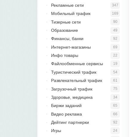
Рекламные сети
347
Мобильный трафик
169
Тизерные сети
90
Образование
49
Финансы, банки
92
Интернет-магазины
69
Инфо товары
22
Файлообменные сервисы
19
Туристический трафик
54
Развлекательный трафик
61
Загрузочный трафик
75
Здоровье, медицина
34
Биржи заданий
65
Видео реклама
66
Дейтинг партнерки
92
Игры
24