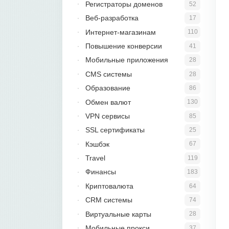
Регистраторы доменов
52
Веб-разработка
17
Интернет-магазинам
110
Повышение конверсии
41
Мобильные приложения
28
CMS системы
28
Образование
86
Обмен валют
130
VPN сервисы
85
SSL сертификаты
25
Кэшбэк
67
Travel
119
Финансы
183
Криптовалюта
64
CRM системы
74
Виртуальные карты
28
Мобильные прокси
37