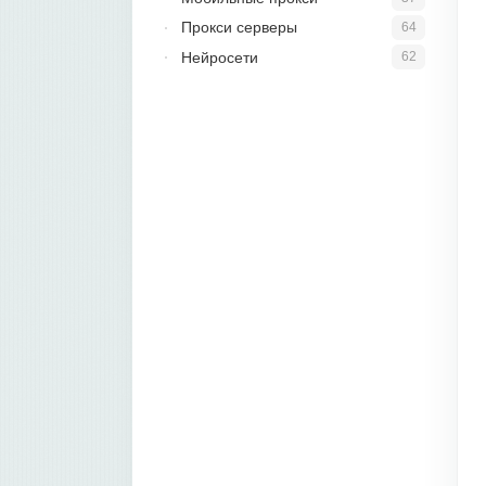
Прокси серверы
64
Нейросети
62