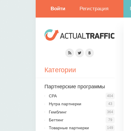
Войти
Регистрация
Категории
Партнерские программы
CPA
404
Нутра партнерки
43
Гемблинг
364
Беттинг
79
Товарные партнерки
149