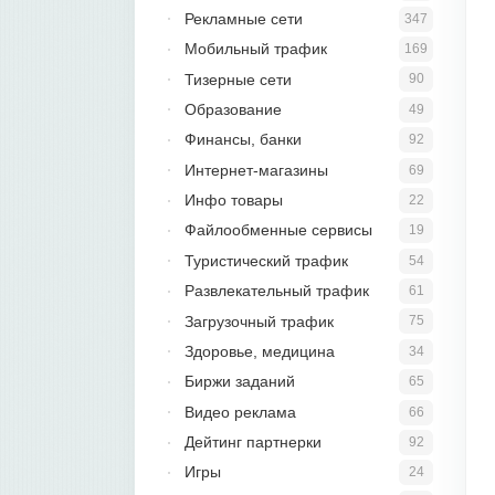
Рекламные сети
347
Мобильный трафик
169
Тизерные сети
90
Образование
49
Финансы, банки
92
Интернет-магазины
69
Инфо товары
22
Файлообменные сервисы
19
Туристический трафик
54
Развлекательный трафик
61
Загрузочный трафик
75
Здоровье, медицина
34
Биржи заданий
65
Видео реклама
66
Дейтинг партнерки
92
Игры
24