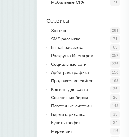
Мобильные CPA
71
Сервисы
Хостинг
294
SMS рассылка
71
E-mail рассылка
65
Раскрутка Инстаграм
352
Социальные сети
235
Арбитраж трафика
156
Продвижение сайтов
163
Контент для сайта
35
Ссылочные биржи
26
Платежные системы
143
Биржи фриланса
35
Купить трафик
34
Маркетинг
116