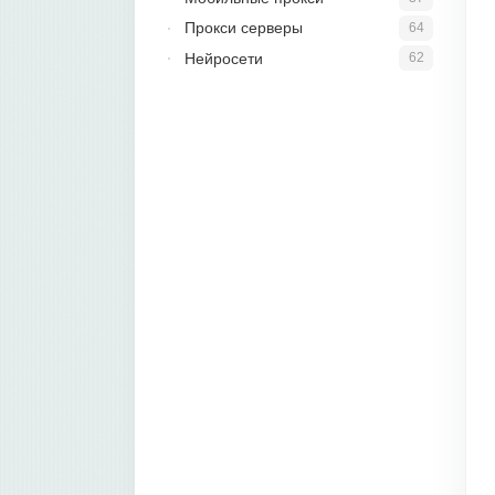
Прокси серверы
64
Нейросети
62