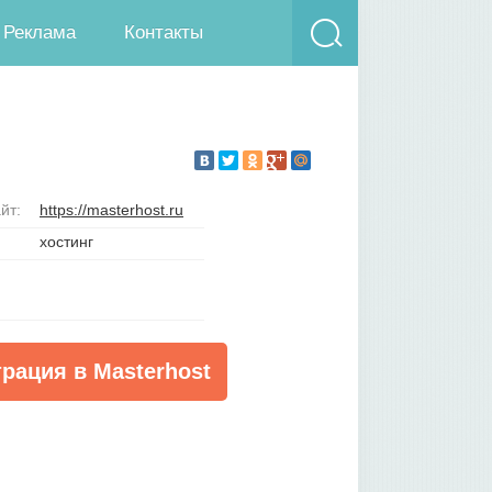
Реклама
Контакты
йт:
https://masterhost.ru
хостинг
трация в Masterhost