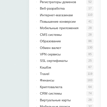
Регистраторы доменов
52
Веб-разработка
17
Интернет-магазинам
110
Повышение конверсии
41
Мобильные приложения
28
CMS системы
28
Образование
86
Обмен валют
130
VPN сервисы
85
SSL сертификаты
25
Кэшбэк
67
Travel
119
Финансы
183
Криптовалюта
64
CRM системы
74
Виртуальные карты
28
Мобильные прокси
37