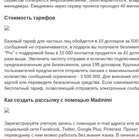
сервисом пользуются инфобизнесмены, SMM-маркетологи, владе
менеджеры. Ежедневно через сервер проекта проходит 40 милл
Стоимость тарифов
Базовый тариф для частных лиц обойдется в 10 долларов за 500
сообщений не ограничивается, в подарок вы получаете безлими
"Pro" с поддержкой базы в 10 000 контактов продается за 42 долл
раза выше. Увеличить частоту отправки и количество подписчиков 
предназначенным для бизнесменов, цена 199 долларов. Крупны
пользователей предлагается отправлять письма с максимальной 
количество сообщений ограничено - 3 500 000. Для внесения оп
картой или переведите безналичные средства. Если сомневаетес
бесплатный тариф, позволяющий отправлять электронные сообщ
Как создать рассылку с помощью Madmimi
Зарегистрируйте учетную запись с помощью e-mail адреса или ав
социальной сети Facebook, Twitter, Google Plus, Pinterest. Прое
переводчику с ним можно работать без знания языка. В личном 