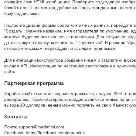
создайте свое HTML-сообщение. Подберите подходящее изобра
базой готовых элементов, добавив в шапку стандартные элемент
базу подписчиков.
Настройте дизайн формы сбора контактных данных, перейдите в
"Создать". Укажите название, имя отправителя по умолчанию, адр
которую будут заноситься новые подписчики. Для получения кода
дать ссылку на форму, кликните на "Поделиться". В разделе "Ау
открытым письмам, переходам по ссылкам, подпискам.
Для интеграции конструктора создания писем и статистики в св
ключом API. Информация по настройке расположена в одноиме
сайта.
Партнерская программа
Зарабатывайте вмести с сервисом рассылки, получая 25% от пр
рефералам. Промо-материалы предоставляются только на англ
вывода 10 долларов, деньги можно получить на свою банковскую к
Контакты
Почта: support@madmimi.com
Facebook: https://facebook.com/madmimi