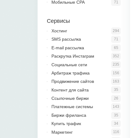
Мобильные CPA
71
Сервисы
Хостинг
294
SMS рассылка
71
E-mail рассылка
65
Раскрутка Инстаграм
352
Социальные сети
235
Арбитраж трафика
156
Продвижение сайтов
163
Контент для сайта
35
Ссылочные биржи
26
Платежные системы
143
Биржи фриланса
35
Купить трафик
34
Маркетинг
116