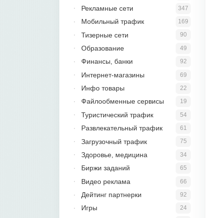
Рекламные сети
347
Мобильный трафик
169
Тизерные сети
90
Образование
49
Финансы, банки
92
Интернет-магазины
69
Инфо товары
22
Файлообменные сервисы
19
Туристический трафик
54
Развлекательный трафик
61
Загрузочный трафик
75
Здоровье, медицина
34
Биржи заданий
65
Видео реклама
66
Дейтинг партнерки
92
Игры
24