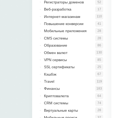
Регистраторы доменов
52
Веб-разработка
17
Интернет-магазинам
110
Повышение конверсии
41
Мобильные приложения
28
CMS системы
28
Образование
86
Обмен валют
130
VPN сервисы
85
SSL сертификаты
25
Кэшбэк
67
Travel
119
Финансы
183
Криптовалюта
64
CRM системы
74
Виртуальные карты
28
Мобильные прокси
37