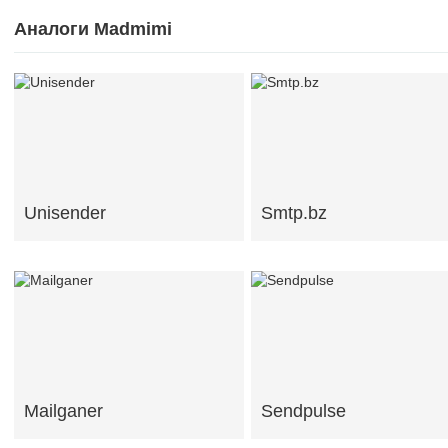
Аналоги Madmimi
Unisender
Smtp.bz
Mailganer
Sendpulse