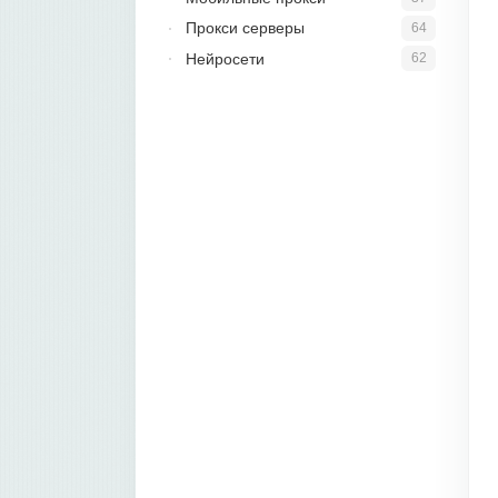
Прокси серверы
64
Нейросети
62