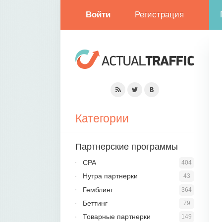
Войти
Регистрация
Категории
Партнерские программы
CPA
404
Нутра партнерки
43
Гемблинг
364
Беттинг
79
Товарные партнерки
149