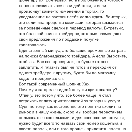
легко отслеживать все свои действия, и если
произойдут какие-то изменения в торгах, то
уведомление не заставит себя долго ждать. Во-вторых,
это величина процента комиссии, которая взымается
за проведённые сделки и перевод валюты. В-третьих,
это большой список трейдеров, которые размещают
свои предложения по продаже и покупке
криптовалюты.
Единственный минус, это большие временные затраты
на поиски благонадёжного трейдера. А если Вы хотите,
чтобы за Вас все проверили, то будьте готовы
заплатить. Я платить был не готов и переходил от
одного трейдера к другому, будто бы по магазину
ходил и приценивался.
Вот такой современный шопинг. Хех.
Почему я загорелся идеей покупки криптовалюту?
Отвечу, это потому что, все более чаще, я стал
встречать оплату криптовалютой за товары и услуги.
Судя по тому, как постепенно это понятие входит на
рынок и в нашу жизнь, скоро мы вообще перестанем
пользоваться кошельками, и для совершения покупки,
нужно будет всего то назвать свой номер кошелька и
ввести пароль, или и того проще - приложить палец на