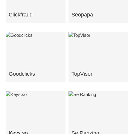
Clickfraud
Seopapa
Goodclicks
TopVisor
Keys.so
Se Ranking