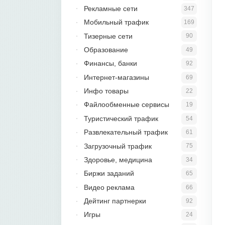
Рекламные сети
347
Мобильный трафик
169
Тизерные сети
90
Образование
49
Финансы, банки
92
Интернет-магазины
69
Инфо товары
22
Файлообменные сервисы
19
Туристический трафик
54
Развлекательный трафик
61
Загрузочный трафик
75
Здоровье, медицина
34
Биржи заданий
65
Видео реклама
66
Дейтинг партнерки
92
Игры
24