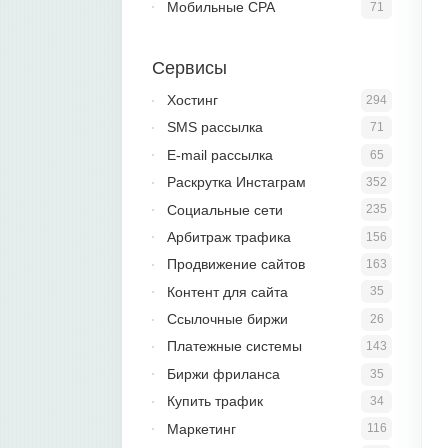
Мобильные CPA
71
Сервисы
Хостинг
294
SMS рассылка
71
E-mail рассылка
65
Раскрутка Инстаграм
352
Социальные сети
235
Арбитраж трафика
156
Продвижение сайтов
163
Контент для сайта
35
Ссылочные биржи
26
Платежные системы
143
Биржи фриланса
35
Купить трафик
34
Маркетинг
116