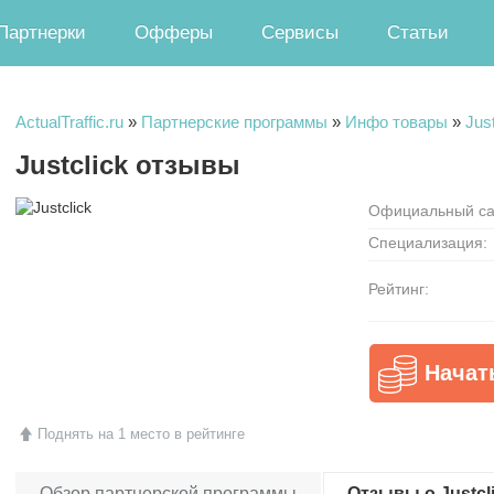
Партнерки
Офферы
Сервисы
Статьи
ActualTraffic.ru
»
Партнерские программы
»
Инфо товары
»
Just
Justclick отзывы
Официальный са
Специализация:
Рейтинг:
Начат
Поднять на 1 место в рейтинге
Обзор партнерской программы
Отзывы о Justcli