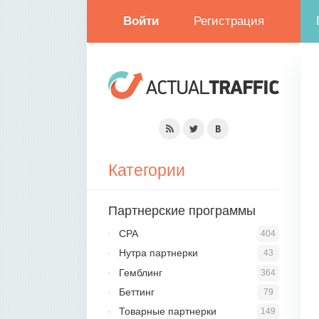
Войти
Регистрация
Категории
Партнерские программы
CPA
404
Нутра партнерки
43
Гемблинг
364
Беттинг
79
Товарные партнерки
149