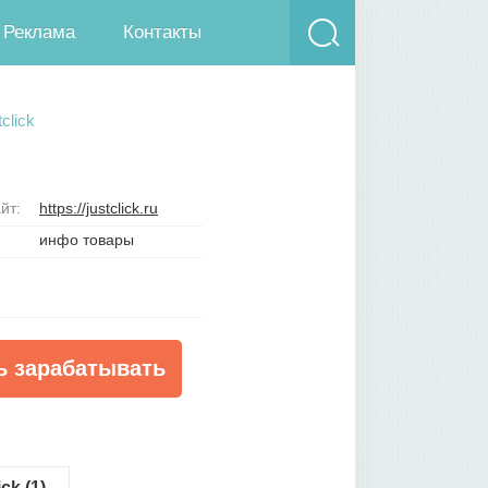
Реклама
Контакты
click
йт:
https://justclick.ru
инфо товары
ь зарабатывать
ck (1)