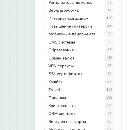
Регистраторы доменов
52
Веб-разработка
17
Интернет-магазинам
110
Повышение конверсии
41
Мобильные приложения
28
CMS системы
28
Образование
86
Обмен валют
130
VPN сервисы
85
SSL сертификаты
25
Кэшбэк
67
Travel
119
Финансы
183
Криптовалюта
64
CRM системы
74
Виртуальные карты
28
Мобильные прокси
37