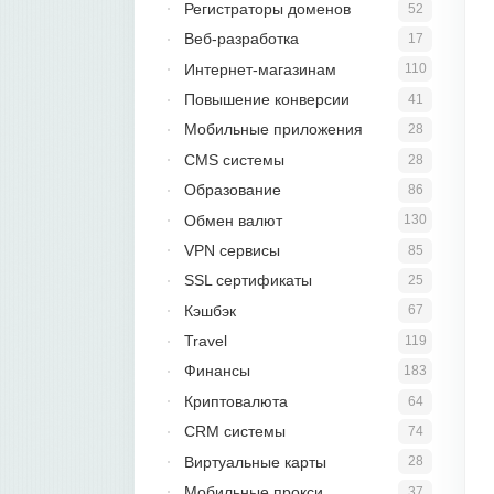
Регистраторы доменов
52
Веб-разработка
17
Интернет-магазинам
110
Повышение конверсии
41
Мобильные приложения
28
CMS системы
28
Образование
86
Обмен валют
130
VPN сервисы
85
SSL сертификаты
25
Кэшбэк
67
Travel
119
Финансы
183
Криптовалюта
64
CRM системы
74
Виртуальные карты
28
Мобильные прокси
37