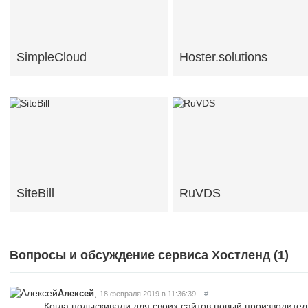
SimpleCloud
Hoster.solutions
SiteBill
RuVDS
Вопросы и обсуждение сервиса Хостленд (
1
)
,
Алексей
18 февраля 2019 в 11:36:39
#
Когда подыскивали для своих сайтов новый производител