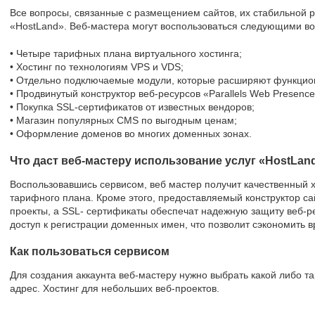
Все вопросы, связанные с размещением сайтов, их стабильной 
«HostLand». Веб-мастера могут воспользоваться следующими в
• Четыре тарифных плана виртуального хостинга;
• Хостинг по технологиям VPS и VDS;
• Отдельно подключаемые модули, которые расширяют функцио
• Продвинутый конструктор веб-ресурсов «Parallels Web Presence 
• Покупка SSL-сертификатов от известных вендоров;
• Магазин популярных CMS по выгодным ценам;
• Оформление доменов во многих доменных зонах.
Что даст веб-мастеру использование услуг «HostLan
Воспользовавшись сервисом, веб мастер получит качественный х
тарифного плана. Кроме этого, предоставляемый конструктор сай
проекты, а SSL- сертификаты обеспечат надежную защиту веб-ре
доступ к регистрации доменных имен, что позволит сэкономить в
Как пользоваться сервисом
Для создания аккаунта веб-мастеру нужно выбрать какой либо та
адрес. Хостинг для небольших веб-проектов.