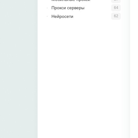
Прокси серверы
64
Нейросети
62