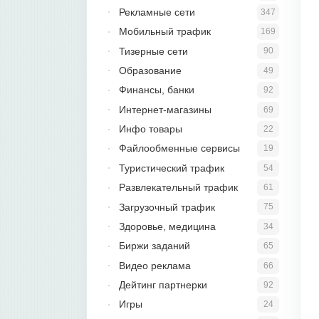
Рекламные сети
347
Мобильный трафик
169
Тизерные сети
90
Образование
49
Финансы, банки
92
Интернет-магазины
69
Инфо товары
22
Файлообменные сервисы
19
Туристический трафик
54
Развлекательный трафик
61
Загрузочный трафик
75
Здоровье, медицина
34
Биржи заданий
65
Видео реклама
66
Дейтинг партнерки
92
Игры
24