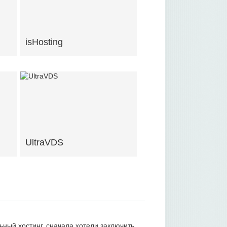
isHosting
UltraVDS
ьный хостинг, сначала хотели заключить