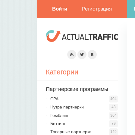
Войти
Регистрация
Категории
Партнерские программы
CPA
404
Нутра партнерки
43
Гемблинг
364
Беттинг
79
Товарные партнерки
149