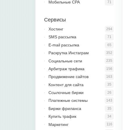
Мобильные CPA
71
Сервисы
Хостинг
294
SMS рассылка
71
E-mail рассылка
65
Раскрутка Инстаграм
352
Социальные сети
235
Арбитраж трафика
156
Продвижение сайтов
163
Контент для сайта
35
Ссылочные биржи
26
Платежные системы
143
Биржи фриланса
35
Купить трафик
34
Маркетинг
116