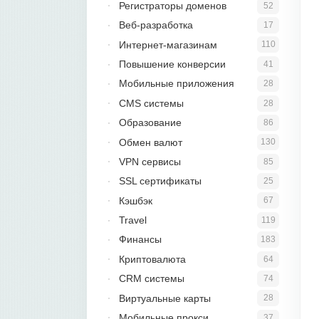
Регистраторы доменов
52
Веб-разработка
17
Интернет-магазинам
110
Повышение конверсии
41
Мобильные приложения
28
CMS системы
28
Образование
86
Обмен валют
130
VPN сервисы
85
SSL сертификаты
25
Кэшбэк
67
Travel
119
Финансы
183
Криптовалюта
64
CRM системы
74
Виртуальные карты
28
Мобильные прокси
37