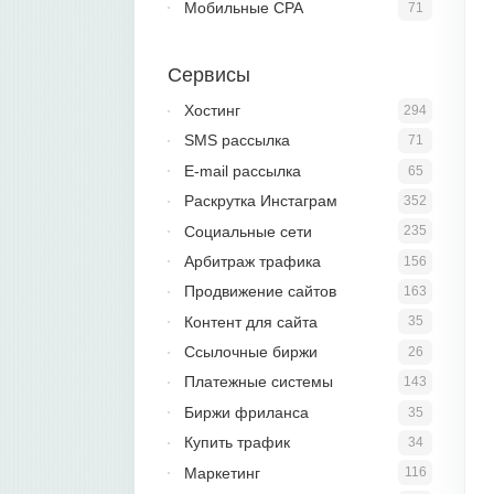
Мобильные CPA
71
Сервисы
Хостинг
294
SMS рассылка
71
E-mail рассылка
65
Раскрутка Инстаграм
352
Социальные сети
235
Арбитраж трафика
156
Продвижение сайтов
163
Контент для сайта
35
Ссылочные биржи
26
Платежные системы
143
Биржи фриланса
35
Купить трафик
34
Маркетинг
116