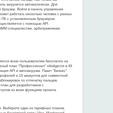
иль загрузится автоматически. Для
браузер. Войти в панель управления
может работать несколько человек с разных
 ПК с установленным браузером.
ществляется с помощью API.
 SMM-специалистам, арбитражникам,
ляется всем пользователям бесплатно на
фный план "Профессионал" обойдется в 49
ция API и автозагрузка. Пакет "Бизнес"
профилей и 10 аккаунтов для совместной
зблокировок по отпечатку пальцев.
 план для разработчиков с
тупом ко всем функциям проекта.
ер. Выберите один из тарифных планов,
ью банковской карты Visa, Mastercard,