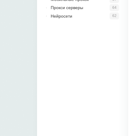
Прокси серверы
64
Нейросети
62