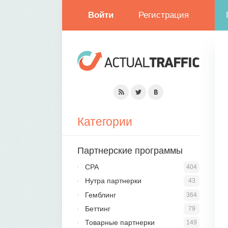
Войти
Регистрация
Категории
Партнерские программы
CPA
404
Нутра партнерки
43
Гемблинг
364
Беттинг
79
Товарные партнерки
149