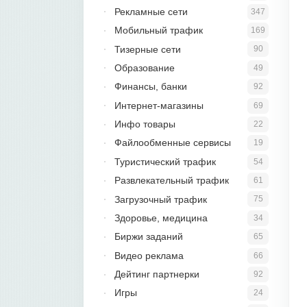
Рекламные сети
347
Мобильный трафик
169
Тизерные сети
90
Образование
49
Финансы, банки
92
Интернет-магазины
69
Инфо товары
22
Файлообменные сервисы
19
Туристический трафик
54
Развлекательный трафик
61
Загрузочный трафик
75
Здоровье, медицина
34
Биржи заданий
65
Видео реклама
66
Дейтинг партнерки
92
Игры
24