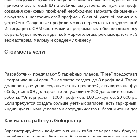
прикоснетесь к Touch ID на мобильном устройстве, нужный проф
создания фейковых профилей необходимо загрузить фирменный 
аккаунтом и настроить свой профиль. С одной учетной записью 
устройств. Созданные профили можно пересылать на удаленный
Интеграция с CRM системами и программным обеспечением осу
Сервис будет полезен для веб-маркетологам, рекламодателям,
вебмастерам, малому и среднему бизнесу.
Стоимость услуг
Разработчики предлагают 5 тарифных планов. "Free" предостав
неограниченный срок. Вы сможете создать до 3 профилей. Тари
долларов, доступно создание сотни профилей, активирована функ
обойдется в 99 долларов, те же условия + 200 дополнительных 
работы. "Энтерпрайз" - 1000 профилей, 100 аккаунтов, 20 000 ра
Если требуется создать больше учетных записей, есть тарифный
индивидуальными условиями сотрудничества и безлимитным дос
Как начать работу с Gologinapp
Зарегистрируйтесь, войдите в личный кабинет через свой брауз
перейдите на панель биллинга. Вы можете расплатиться с помощ