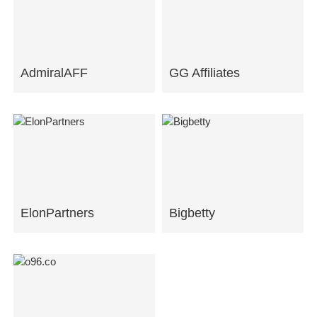
AdmiralAFF
GG Affiliates
ElonPartners
Bigbetty