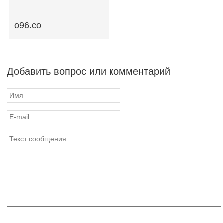
o96.co
Добавить вопрос или комментарий