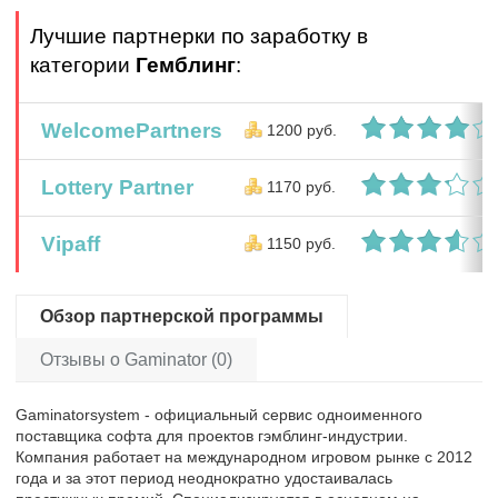
Лучшие партнерки по заработку в
категории
Гемблинг
:
WelcomePartners
1200 руб.
Lottery Partner
1170 руб.
Vipaff
1150 руб.
Обзор партнерской программы
Отзывы о Gaminator (0)
Gaminatorsystem - официальный сервис одноименного
поставщика софта для проектов гэмблинг-индустрии.
Компания работает на международном игровом рынке с 2012
года и за этот период неоднократно удостаивалась