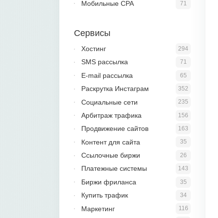
Мобильные CPA
71
Сервисы
Хостинг
294
SMS рассылка
71
E-mail рассылка
65
Раскрутка Инстаграм
352
Социальные сети
235
Арбитраж трафика
156
Продвижение сайтов
163
Контент для сайта
35
Ссылочные биржи
26
Платежные системы
143
Биржи фриланса
35
Купить трафик
34
Маркетинг
116