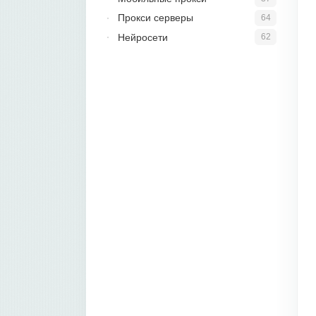
Прокси серверы
64
Нейросети
62