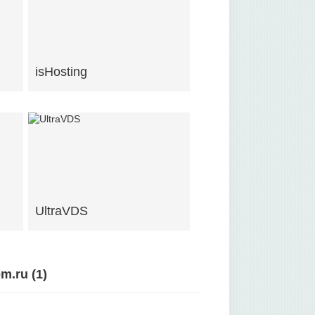
isHosting
UltraVDS
m.ru (
1
)