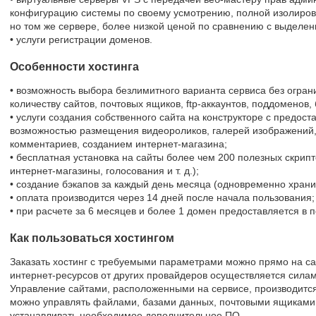
конфигурацию системы по своему усмотрению, полной изолиров
но том же сервере, более низкой ценой по сравнению с выделе
• услуги регистрации доменов.
Особенности хостинга
• возможность выбора безлимитного варианта сервиса без ограни
количеству сайтов, почтовых ящиков, ftp-аккаунтов, поддоменов,
• услуги создания собственного сайта на конструкторе с предос
возможностью размещения видеороликов, галерей изображений,
комментариев, созданием интернет-магазина;
• бесплатная установка на сайты более чем 200 полезных скрипт
интернет-магазины, голосования и т. д.);
• создание бэкапов за каждый день месяца (одновременно хранит
• оплата производится через 14 дней после начала пользования;
• при расчете за 6 месяцев и более 1 домен предоставляется в п
Как пользоваться хостингом
Заказать хостинг с требуемыми параметрами можно прямо на са
интернет-ресурсов от других провайдеров осуществляется силам
Управление сайтами, расположенными на сервисе, производится
можно управлять файлами, базами данных, почтовыми ящиками,
устанавливать необходимое дополнительное ПО.