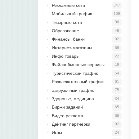
Рекламные сети
347
Мобильный трафик
169
Тизерные сети
90
Образование
49
Финансы, банки
92
Интернет-магазины
69
Инфо товары
22
Файлообменные сервисы
19
Туристический трафик
54
Развлекательный трафик
61
Загрузочный трафик
75
Здоровье, медицина
34
Биржи заданий
65
Видео реклама
66
Дейтинг партнерки
92
Игры
24