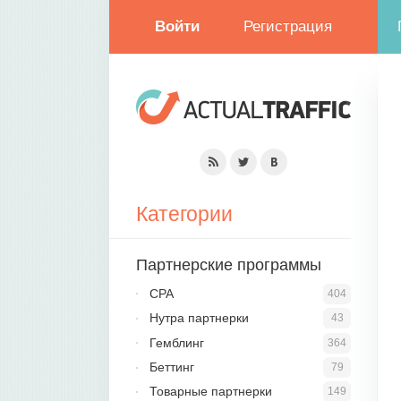
Войти
Регистрация
Категории
Партнерские программы
CPA
404
Нутра партнерки
43
Гемблинг
364
Беттинг
79
Товарные партнерки
149