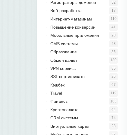
Регистраторы доменов
52
Веб-разработка
17
Интернет-магазинам
110
Повышение конверсии
41
Мобильные приложения
28
CMS системы
28
Образование
86
Обмен валют
130
VPN сервисы
85
SSL сертификаты
25
Кэшбэк
67
Travel
119
Финансы
183
Криптовалюта
64
CRM системы
74
Виртуальные карты
28
Мобильные прокси
37