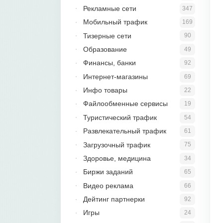
Рекламные сети
347
Мобильный трафик
169
Тизерные сети
90
Образование
49
Финансы, банки
92
Интернет-магазины
69
Инфо товары
22
Файлообменные сервисы
19
Туристический трафик
54
Развлекательный трафик
61
Загрузочный трафик
75
Здоровье, медицина
34
Биржи заданий
65
Видео реклама
66
Дейтинг партнерки
92
Игры
24