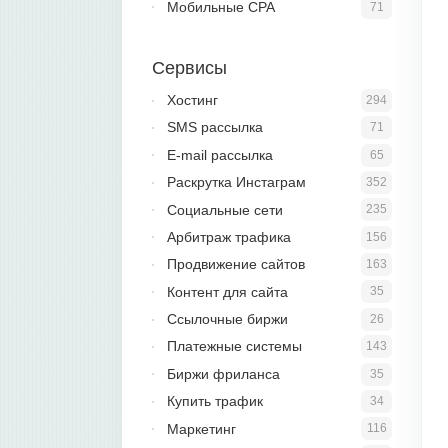
Мобильные CPA
71
Сервисы
Хостинг
294
SMS рассылка
71
E-mail рассылка
65
Раскрутка Инстаграм
352
Социальные сети
235
Арбитраж трафика
156
Продвижение сайтов
163
Контент для сайта
35
Ссылочные биржи
26
Платежные системы
143
Биржи фриланса
35
Купить трафик
34
Маркетинг
116