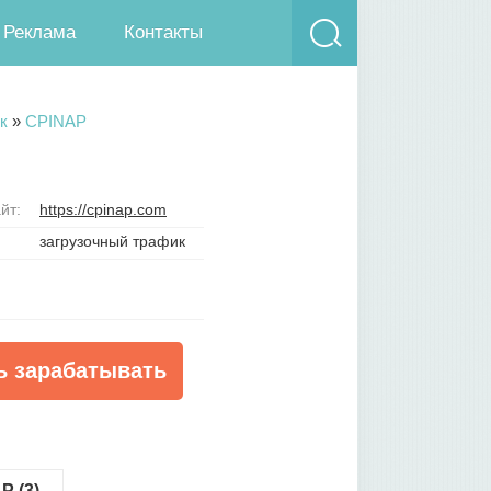
Реклама
Контакты
к
»
CPINAP
йт:
https://cpinap.com
загрузочный трафик
ь зарабатывать
P (3)