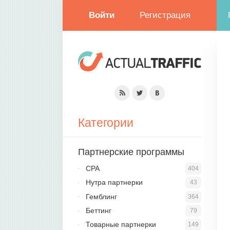
Войти
Регистрация
Категории
Партнерские программы
CPA
404
Нутра партнерки
43
Гемблинг
364
Беттинг
79
Товарные партнерки
149