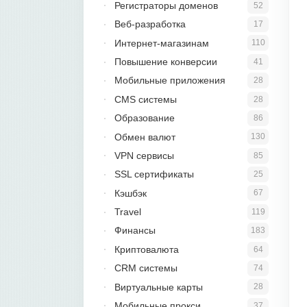
Регистраторы доменов
52
Веб-разработка
17
Интернет-магазинам
110
Повышение конверсии
41
Мобильные приложения
28
CMS системы
28
Образование
86
Обмен валют
130
VPN сервисы
85
SSL сертификаты
25
Кэшбэк
67
Travel
119
Финансы
183
Криптовалюта
64
CRM системы
74
Виртуальные карты
28
Мобильные прокси
37