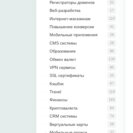
Регистраторы доменов
52
Веб-разработка
17
Интернет-магазинам
110
Повышение конверсии
41
Мобильные приложения
28
CMS системы
28
Образование
86
Обмен валют
130
VPN сервисы
85
SSL сертификаты
25
Кэшбэк
67
Travel
119
Финансы
183
Криптовалюта
64
CRM системы
74
Виртуальные карты
28
Мобильные прокси
37