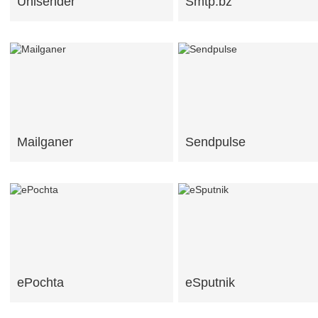
Unisender
Smtp.bz
Mailganer
Sendpulse
ePochta
eSputnik