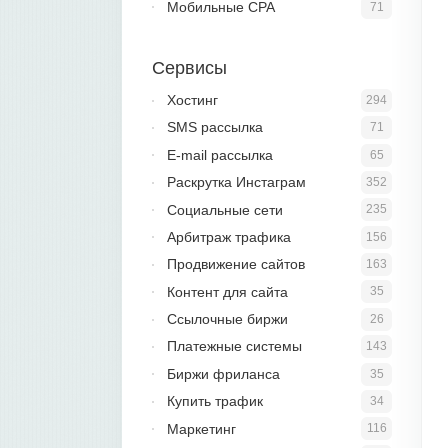
Мобильные CPA
71
Сервисы
Хостинг
294
SMS рассылка
71
E-mail рассылка
65
Раскрутка Инстаграм
352
Социальные сети
235
Арбитраж трафика
156
Продвижение сайтов
163
Контент для сайта
35
Ссылочные биржи
26
Платежные системы
143
Биржи фриланса
35
Купить трафик
34
Маркетинг
116