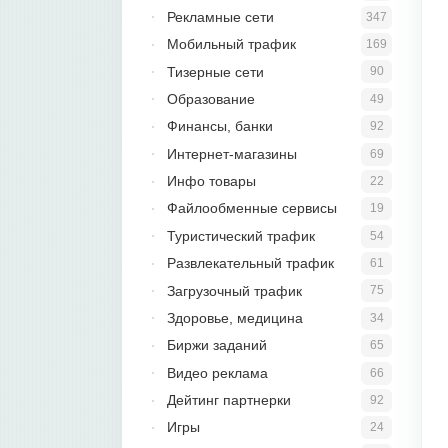
Рекламные сети
347
Мобильный трафик
169
Тизерные сети
90
Образование
49
Финансы, банки
92
Интернет-магазины
69
Инфо товары
22
Файлообменные сервисы
19
Туристический трафик
54
Развлекательный трафик
61
Загрузочный трафик
75
Здоровье, медицина
34
Биржи заданий
65
Видео реклама
66
Дейтинг партнерки
92
Игры
24