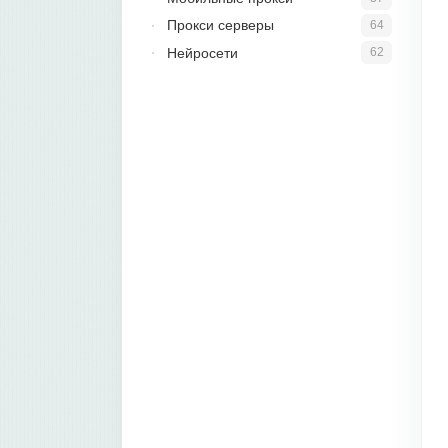
Прокси серверы
64
Нейросети
62