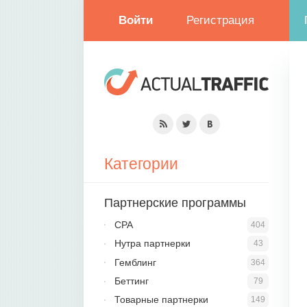
Войти
Регистрация
Категории
Партнерские программы
CPA
404
Нутра партнерки
43
Гемблинг
364
Беттинг
79
Товарные партнерки
149