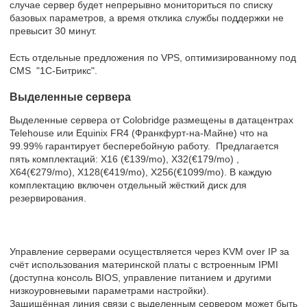
случае сервер будет непрерывно мониториться по списку
базовых параметров, а время отклика службы поддержки не
превысит 30 минут.
Есть отдельные предложения по VPS, оптимизированному под
CMS "1C-Битрикс".
Выделенные сервера
Выделенные сервера от Colobridge размещены в датацентрах
Telehouse или Equinix FR4 (Франкфурт-на-Майне) что на
99.99% гарантирует бесперебойную работу. Предлагается
пять комплектаций: X16 (€139/mo), X32(€179/mo) ,
X64(€279/mo), X128(€419/mo), X256(€1099/mo). В каждую
комплектацию включен отдельный жёсткий диск для
резервирования.
Управление серверами осуществляется через KVM over IP за
счёт использования материнской платы с встроенным IPMI
(доступна консоль BIOS, управление питанием и другими
низкоуровневыми параметрами настройки).
Защищённая линия связи с выделенным сервером может быть