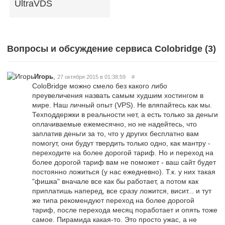
UltraVDS
Вопросы и обсуждение сервиса Colobridge (
3
)
,
Игорь
27 октября 2015 в 01:38:59
#
ColoBridge можно смело без какого либо
преувеличения назвать самым худшим хостингом в
мире. Наш личный опыт (VPS). Не вляпайтесь как мы.
Техподдержки в реальности нет, а есть только за деньги
оплачиваемые ежемесячно, но не надейтесь, что
заплатив деньги за то, что у других бесплатно вам
помогут, они будут твердить только одно, как мантру -
переходите на более дорогой тариф. Но и переход на
более дорогой тариф вам не поможет - ваш сайт будет
постоянно ложиться (у нас ежедневно). Т.к. у них такая
"фишка" вначале все как бы работает, а потом как
приплатишь наперед, все сразу ложится, висит... и тут
же типа рекомендуют переход на более дорогой
тариф, после перехода месяц поработает и опять тоже
самое. Пирамида какая-то. Это просто ужас, а не