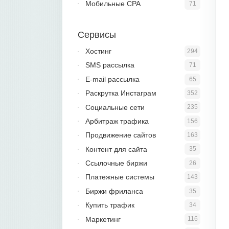
Мобильные CPA
71
Сервисы
Хостинг
294
SMS рассылка
71
E-mail рассылка
65
Раскрутка Инстаграм
352
Социальные сети
235
Арбитраж трафика
156
Продвижение сайтов
163
Контент для сайта
35
Ссылочные биржи
26
Платежные системы
143
Биржи фриланса
35
Купить трафик
34
Маркетинг
116