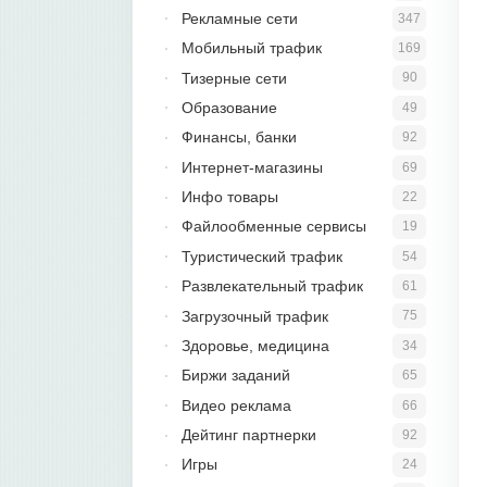
Рекламные сети
347
Мобильный трафик
169
Тизерные сети
90
Образование
49
Финансы, банки
92
Интернет-магазины
69
Инфо товары
22
Файлообменные сервисы
19
Туристический трафик
54
Развлекательный трафик
61
Загрузочный трафик
75
Здоровье, медицина
34
Биржи заданий
65
Видео реклама
66
Дейтинг партнерки
92
Игры
24