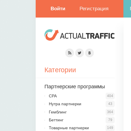
Войти
Регистрация
Категории
Партнерские программы
CPA
404
Нутра партнерки
43
Гемблинг
364
Беттинг
79
Товарные партнерки
149