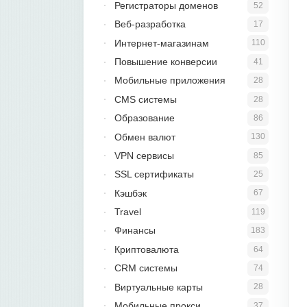
Регистраторы доменов
52
Веб-разработка
17
Интернет-магазинам
110
Повышение конверсии
41
Мобильные приложения
28
CMS системы
28
Образование
86
Обмен валют
130
VPN сервисы
85
SSL сертификаты
25
Кэшбэк
67
Travel
119
Финансы
183
Криптовалюта
64
CRM системы
74
Виртуальные карты
28
Мобильные прокси
37