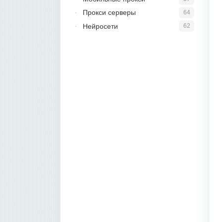
Прокси серверы
64
Нейросети
62