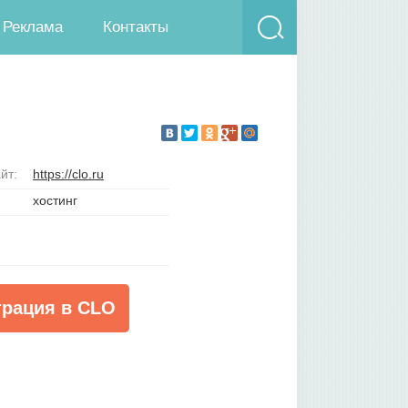
Реклама
Контакты
йт:
https://clo.ru
хостинг
трация в CLO