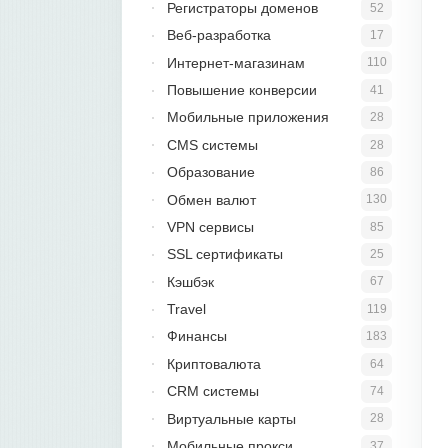
Регистраторы доменов
52
Веб-разработка
17
Интернет-магазинам
110
Повышение конверсии
41
Мобильные приложения
28
CMS системы
28
Образование
86
Обмен валют
130
VPN сервисы
85
SSL сертификаты
25
Кэшбэк
67
Travel
119
Финансы
183
Криптовалюта
64
CRM системы
74
Виртуальные карты
28
Мобильные прокси
37