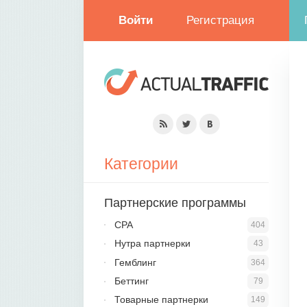
Войти
Регистрация
Категории
Партнерские программы
CPA
404
Нутра партнерки
43
Гемблинг
364
Беттинг
79
Товарные партнерки
149