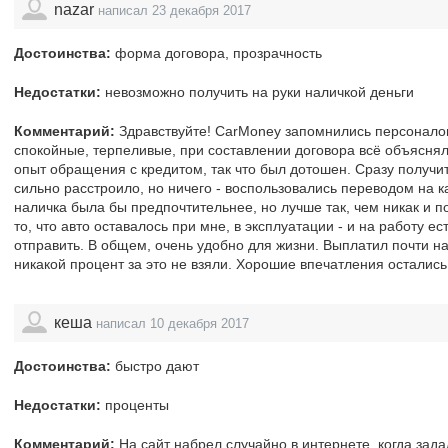
nazar
написал 23 декабря 2017
Достоинства:
форма договора, прозрачность
Недостатки:
невозможно получить на руки наличкой деньги
Комментарий:
Здравствуйте! CarMoney запомнились персоналом
спокойные, терпеливые, при составлении договора всё объяснял
опыт обращения с кредитом, так что был дотошен. Сразу получит
сильно расстроило, но ничего - воспользовались переводом на к
наличка была бы предпочтительнее, но лучше так, чем никак и п
то, что авто оставалось при мне, в эксплуатации - и на работу ес
отправить. В общем, очень удобно для жизни. Выплатил почти н
никакой процент за это не взяли. Хорошие впечатления осталис
кеша
написал 10 декабря 2017
Достоинства:
быстро дают
Недостатки:
проценты
Комментарий:
На сайт набрел случайно в интернете, когда зада