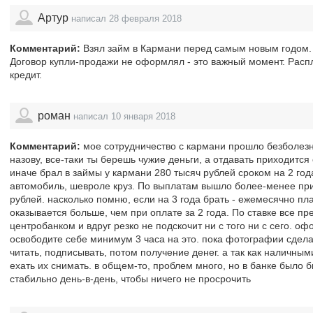
Артур
написал 28 февраля 2018
Комментарий:
Взял займ в Кармани перед самым новым годом. Т
Договор купли-продажи не оформлял - это важный момент. Расп
кредит.
роман
написал 10 января 2018
Комментарий:
мое сотрудничество с кармани прошло безболезн
назову, все-таки ты берешь чужие деньги, а отдавать приходится 
иначе брал в займы у кармани 280 тысяч рублей сроком на 2 год
автомобиль, шевроле круз. По выплатам вышло более-менее при
рублей. насколько помню, если на 3 года брать - ежемесячно пл
оказывается больше, чем при оплате за 2 года. По ставке все пр
центробанком и вдруг резко не подскочит ни с того ни с сего. 
освободите себе минимум 3 часа на это. пока фотографии сделаю
читать, подписывать, потом получение денег. а так как наличными
ехать их снимать. в общем-то, проблем много, но в банке было 
стабильно день-в-день, чтобы ничего не просрочить