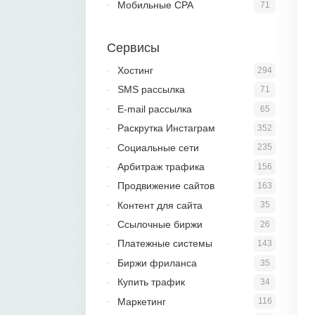
Мобильные CPA
71
Сервисы
Хостинг
294
SMS рассылка
71
E-mail рассылка
65
Раскрутка Инстаграм
352
Социальные сети
235
Арбитраж трафика
156
Продвижение сайтов
163
Контент для сайта
35
Ссылочные биржи
26
Платежные системы
143
Биржи фриланса
35
Купить трафик
34
Маркетинг
116