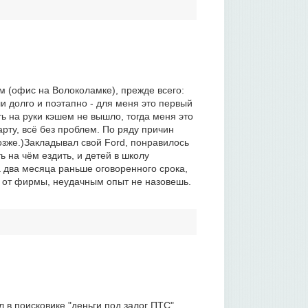
 (офис на Волоколамке), прежде всего:
и долго и поэтапно - для меня это первый
ь на руки кэшем не вышло, тогда меня это
арту, всё без проблем. По ряду причин
озже.)Закладывал свой Ford, понравилось
ть на чём ездить, и детей в школу
а два месяца раньше оговоренного срока,
ь от фирмы, неудачным опыт не назовешь.
л в поисковике "деньги под залог ПТС".