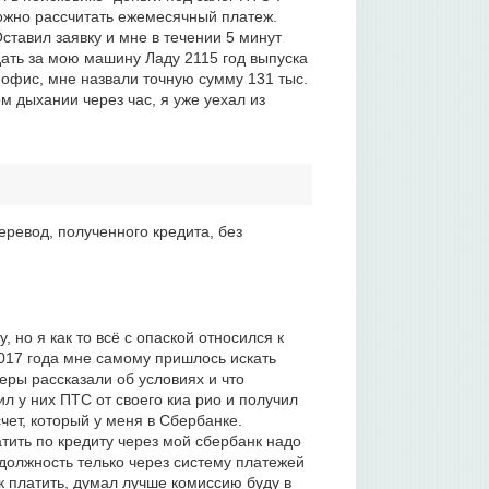
можно рассчитать ежемесячный платеж.
ставил заявку и мне в течении 5 минут
дать за мою машину Ладу 2115 год выпуска
в офис, мне назвали точную сумму 131 тыс.
 дыхании через час, я уже уехал из
ревод, полученного кредита, без
но я как то всё с опаской относился к
017 года мне самому пришлось искать
еры рассказали об условиях и что
л у них ПТС от своего киа рио и получил
счет, который у меня в Сбербанке.
атить по кредиту через мой сбербанк надо
адолжность телько через систему платежей
к платить, думал лучше комиссию буду в