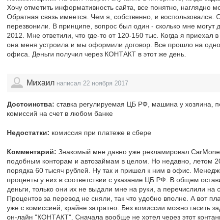
Хочу отметить информативность сайта, все понятно, наглядно 
Обратная связь имеется. Чем я, собственно, и воспользовался. О
перезвонили. В принципе, вопрос был один - сколько мне могут 
2012. Мне ответили, что где-то от 120-150 тыс. Когда я приехал 
она меня устроила и мы оформили договор. Все прошло на одном
офиса. Деньги получил через КОНТАКТ в этот же день.
Михаил
написал 22 ноября 2017
Достоинства:
ставка регулируемая ЦБ РФ, машина у хозяина, пе
комиссий на счет в любом банке
Недостатки:
комиссия при платеже в сбере
Комментарий:
Знакомый мне давно уже рекламировал CarMoney, 
подобным конторам и автозаймам в целом. Но недавно, летом 2
порядка 60 тысяч рублей. Ну так и пришел к ним в офис. Менедж
проценты у них в соответствии с указание ЦБ РФ. В общем остави
деньги, только они их не выдали мне на руки, а перечислили на 
Процентов за перевод не сняли, так что удобно вполне. А вот пл
уже с комиссией, крайне затратно. Без комиссии можно гасить з
он-лайн "КОНТАКТ". Сначала вообще не хотел через этот контан