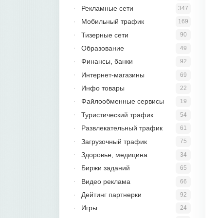
Рекламные сети
347
Мобильный трафик
169
Тизерные сети
90
Образование
49
Финансы, банки
92
Интернет-магазины
69
Инфо товары
22
Файлообменные сервисы
19
Туристический трафик
54
Развлекательный трафик
61
Загрузочный трафик
75
Здоровье, медицина
34
Биржи заданий
65
Видео реклама
66
Дейтинг партнерки
92
Игры
24