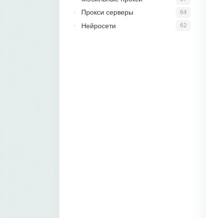
Прокси серверы
64
Нейросети
62