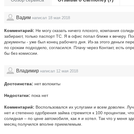
Вадим
написал 18 мая 2018
Комментарий:
Не могу сказать ничего плохого, компания солид
забирают, только паспорт ТС. Я в офис попал ближе к вечеру. 
документы - уже был конец рабочего дня. Из-за этого деньги пе
по срокам подходило, согласился. Плачу через Контакт, есть оп
бы без комиссии.
Владимир
написал 12 мая 2018
Достоинства:
нет волокиты
Недостатки:
пока нет
Комментарий:
Воспользовался их услугами и всем доволен. Луч
нет и степенно одобрения займа стремится к 100 процентам, чт
солидная – по цене автомобиля, как я и хотел. Так что у меня з
месяц получился вполне приемлемым.