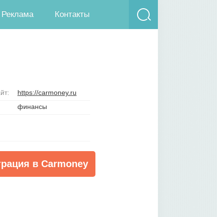
Реклама
Контакты
йт:
https://carmoney.ru
финансы
трация в Carmoney