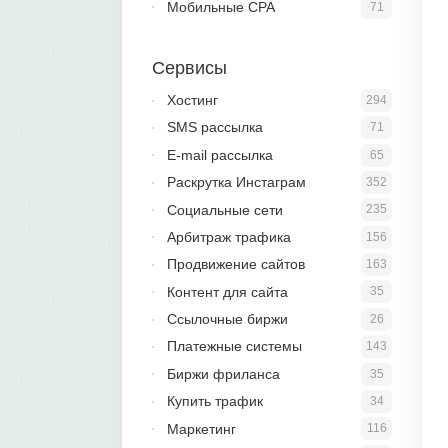
Мобильные CPA
71
Сервисы
Хостинг
294
SMS рассылка
71
E-mail рассылка
65
Раскрутка Инстаграм
352
Социальные сети
235
Арбитраж трафика
156
Продвижение сайтов
163
Контент для сайта
35
Ссылочные биржи
26
Платежные системы
143
Биржи фриланса
35
Купить трафик
34
Маркетинг
116