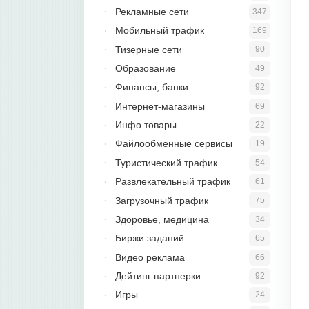
Рекламные сети
347
Мобильный трафик
169
Тизерные сети
90
Образование
49
Финансы, банки
92
Интернет-магазины
69
Инфо товары
22
Файлообменные сервисы
19
Туристический трафик
54
Развлекательный трафик
61
Загрузочный трафик
75
Здоровье, медицина
34
Биржи заданий
65
Видео реклама
66
Дейтинг партнерки
92
Игры
24