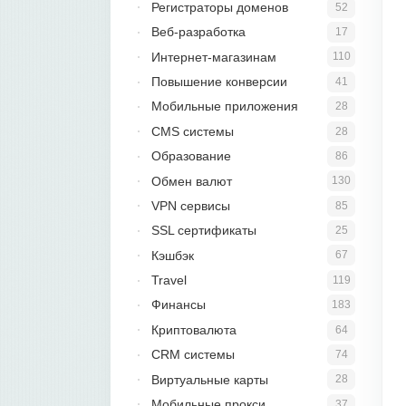
Регистраторы доменов
52
Веб-разработка
17
Интернет-магазинам
110
Повышение конверсии
41
Мобильные приложения
28
CMS системы
28
Образование
86
Обмен валют
130
VPN сервисы
85
SSL сертификаты
25
Кэшбэк
67
Travel
119
Финансы
183
Криптовалюта
64
CRM системы
74
Виртуальные карты
28
Мобильные прокси
37