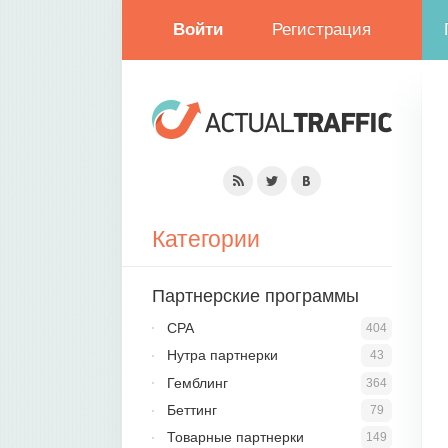
Войти
Регистрация
Категории
Партнерские программы
CPA
404
Нутра партнерки
43
Гемблинг
364
Беттинг
79
Товарные партнерки
149