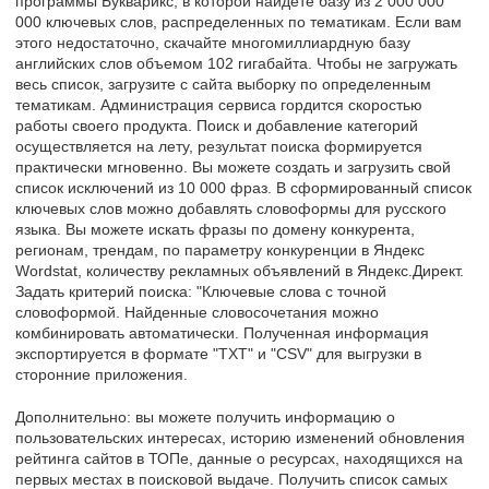
программы Букварикс, в которой найдете базу из 2 000 000
000 ключевых слов, распределенных по тематикам. Если вам
этого недостаточно, скачайте многомиллиардную базу
английских слов объемом 102 гигабайта. Чтобы не загружать
весь список, загрузите с сайта выборку по определенным
тематикам. Администрация сервиса гордится скоростью
работы своего продукта. Поиск и добавление категорий
осуществляется на лету, результат поиска формируется
практически мгновенно. Вы можете создать и загрузить свой
список исключений из 10 000 фраз. В сформированный список
ключевых слов можно добавлять словоформы для русского
языка. Вы можете искать фразы по домену конкурента,
регионам, трендам, по параметру конкуренции в Яндекс
Wordstat, количеству рекламных объявлений в Яндекс.Директ.
Задать критерий поиска: "Ключевые слова с точной
словоформой. Найденные словосочетания можно
комбинировать автоматически. Полученная информация
экспортируется в формате "TXT" и "CSV" для выгрузки в
сторонние приложения.
Дополнительно: вы можете получить информацию о
пользовательских интересах, историю изменений обновления
рейтинга сайтов в ТОПе, данные о ресурсах, находящихся на
первых местах в поисковой выдаче. Получить список самых