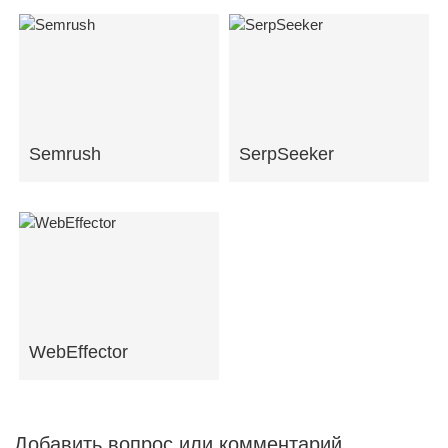
Semrush
SerpSeeker
WebEffector
Добавить вопрос или комментарий