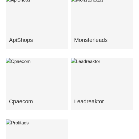
ApiShops
Monsterleads
Cpaecom
Leadreaktor