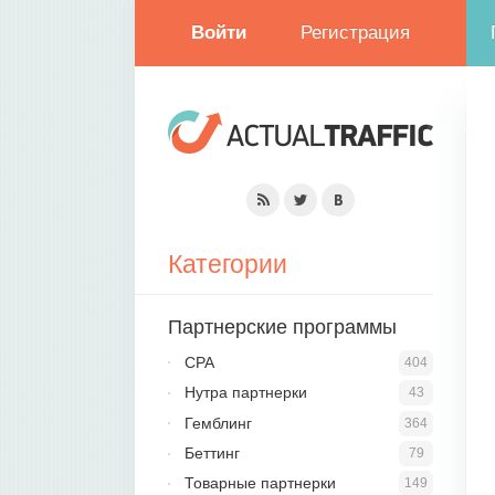
Войти
Регистрация
Категории
Партнерские программы
CPA
404
Нутра партнерки
43
Гемблинг
364
Беттинг
79
Товарные партнерки
149