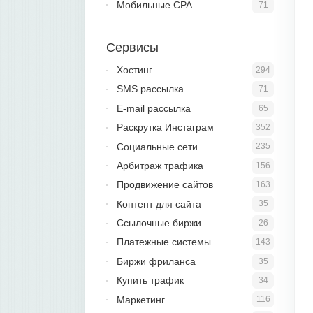
Мобильные CPA
71
Сервисы
Хостинг
294
SMS рассылка
71
E-mail рассылка
65
Раскрутка Инстаграм
352
Социальные сети
235
Арбитраж трафика
156
Продвижение сайтов
163
Контент для сайта
35
Ссылочные биржи
26
Платежные системы
143
Биржи фриланса
35
Купить трафик
34
Маркетинг
116