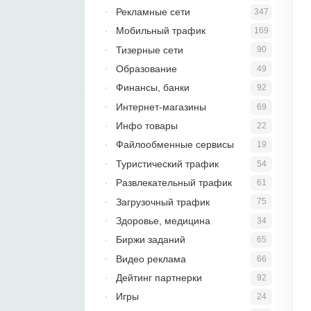
Рекламные сети
347
Мобильный трафик
169
Тизерные сети
90
Образование
49
Финансы, банки
92
Интернет-магазины
69
Инфо товары
22
Файлообменные сервисы
19
Туристический трафик
54
Развлекательный трафик
61
Загрузочный трафик
75
Здоровье, медицина
34
Биржи заданий
65
Видео реклама
66
Дейтинг партнерки
92
Игры
24