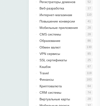
Регистраторы доменов
52
Веб-разработка
17
Интернет-магазинам
110
Повышение конверсии
41
Мобильные приложения
28
CMS системы
28
Образование
86
Обмен валют
130
VPN сервисы
85
SSL сертификаты
25
Кэшбэк
67
Travel
119
Финансы
183
Криптовалюта
64
CRM системы
74
Виртуальные карты
28
Мобильные прокси
37