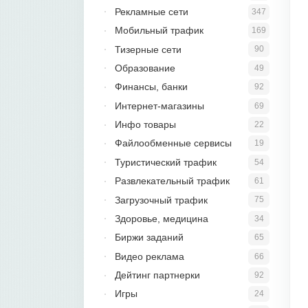
Рекламные сети
347
Мобильный трафик
169
Тизерные сети
90
Образование
49
Финансы, банки
92
Интернет-магазины
69
Инфо товары
22
Файлообменные сервисы
19
Туристический трафик
54
Развлекательный трафик
61
Загрузочный трафик
75
Здоровье, медицина
34
Биржи заданий
65
Видео реклама
66
Дейтинг партнерки
92
Игры
24