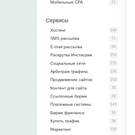
Мобильные CPA
71
Сервисы
Хостинг
294
SMS рассылка
71
E-mail рассылка
65
Раскрутка Инстаграм
352
Социальные сети
235
Арбитраж трафика
156
Продвижение сайтов
163
Контент для сайта
35
Ссылочные биржи
26
Платежные системы
143
Биржи фриланса
35
Купить трафик
34
Маркетинг
116