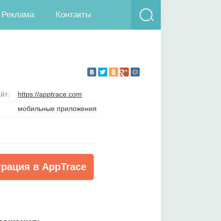
Реклама
Контакты
йт:
https://apptrace.com
мобильные приложения
трация в AppTrace