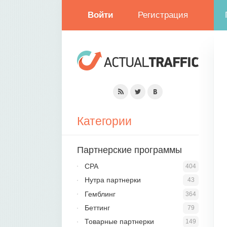
Войти
Регистрация
Категории
Партнерские программы
CPA
404
Нутра партнерки
43
Гемблинг
364
Беттинг
79
Товарные партнерки
149