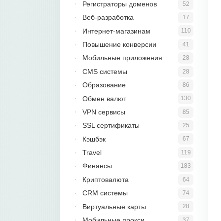
Регистраторы доменов
52
Веб-разработка
17
Интернет-магазинам
110
Повышение конверсии
41
Мобильные приложения
28
CMS системы
28
Образование
86
Обмен валют
130
VPN сервисы
85
SSL сертификаты
25
Кэшбэк
67
Travel
119
Финансы
183
Криптовалюта
64
CRM системы
74
Виртуальные карты
28
Мобильные прокси
37