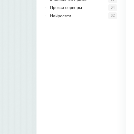
Прокси серверы
64
Нейросети
62