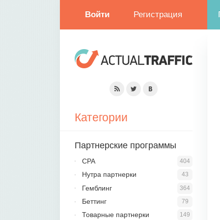
Войти
Регистрация
Категории
Партнерские программы
CPA
404
Нутра партнерки
43
Гемблинг
364
Беттинг
79
Товарные партнерки
149