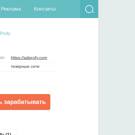
Реклама
Контакты
Profy
йт:
https://adprofy.com
тизерные сети
ь зарабатывать
y (1)