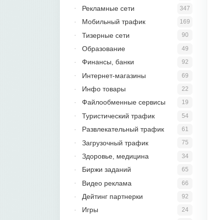
Рекламные сети
347
Мобильный трафик
169
Тизерные сети
90
Образование
49
Финансы, банки
92
Интернет-магазины
69
Инфо товары
22
Файлообменные сервисы
19
Туристический трафик
54
Развлекательный трафик
61
Загрузочный трафик
75
Здоровье, медицина
34
Биржи заданий
65
Видео реклама
66
Дейтинг партнерки
92
Игры
24