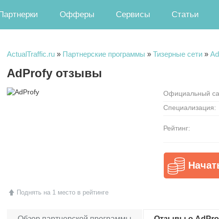
Партнерки
Офферы
Сервисы
Статьи
ActualTraffic.ru
»
Партнерские программы
»
Тизерные сети
»
Ad
AdProfy отзывы
Официальный са
Специализация:
Рейтинг:
Начат
Поднять на 1 место в рейтинге
Обзор партнерской программы
Отзывы о AdProf