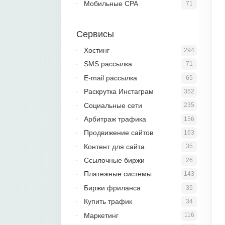
Мобильные CPA
71
Сервисы
Хостинг
294
SMS рассылка
71
E-mail рассылка
65
Раскрутка Инстаграм
352
Социальные сети
235
Арбитраж трафика
156
Продвижение сайтов
163
Контент для сайта
35
Ссылочные биржи
26
Платежные системы
143
Биржи фриланса
35
Купить трафик
34
Маркетинг
116