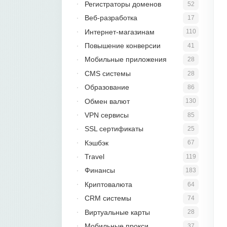
Регистраторы доменов
52
Веб-разработка
17
Интернет-магазинам
110
Повышение конверсии
41
Мобильные приложения
28
CMS системы
28
Образование
86
Обмен валют
130
VPN сервисы
85
SSL сертификаты
25
Кэшбэк
67
Travel
119
Финансы
183
Криптовалюта
64
CRM системы
74
Виртуальные карты
28
Мобильные прокси
37