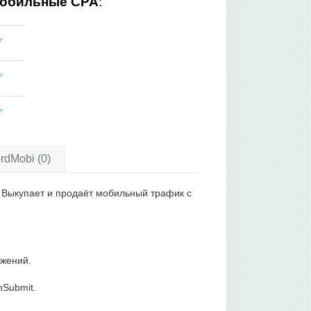
обильные CPA
:
rdMobi (0)
. Выкупает и продаёт мобильный трафик с
жений.
nSubmit.