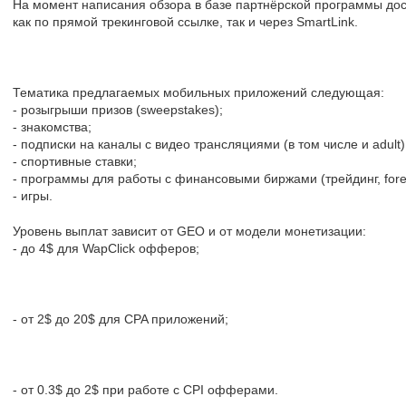
На момент написания обзора в базе партнёрской программы до
как по прямой трекинговой ссылке, так и через SmartLink.
Тематика предлагаемых мобильных приложений следующая:
- розыгрыши призов (sweepstakes);
- знакомства;
- подписки на каналы с видео трансляциями (в том числе и adult)
- спортивные ставки;
- программы для работы с финансовыми биржами (трейдинг, forex, 
- игры.
Уровень выплат зависит от GEO и от модели монетизации:
- до 4$ для WapClick офферов;
- от 2$ до 20$ для CPA приложений;
- от 0.3$ до 2$ при работе с CPI офферами.