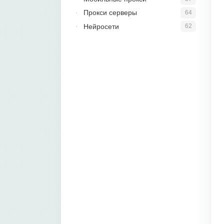
Прокси серверы
64
Нейросети
62