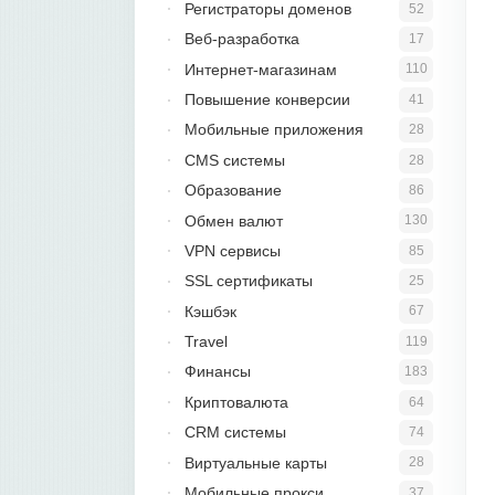
Регистраторы доменов
52
Веб-разработка
17
Интернет-магазинам
110
Повышение конверсии
41
Мобильные приложения
28
CMS системы
28
Образование
86
Обмен валют
130
VPN сервисы
85
SSL сертификаты
25
Кэшбэк
67
Travel
119
Финансы
183
Криптовалюта
64
CRM системы
74
Виртуальные карты
28
Мобильные прокси
37