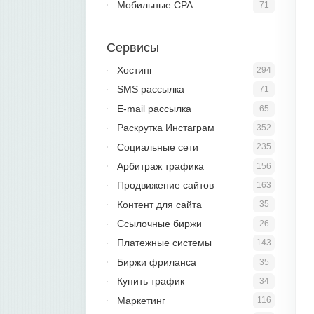
Мобильные CPA
71
Сервисы
Хостинг
294
SMS рассылка
71
E-mail рассылка
65
Раскрутка Инстаграм
352
Социальные сети
235
Арбитраж трафика
156
Продвижение сайтов
163
Контент для сайта
35
Ссылочные биржи
26
Платежные системы
143
Биржи фриланса
35
Купить трафик
34
Маркетинг
116