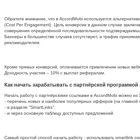
Обратите внимание, что в AccordMobi используется альтернати
(Cost Per Engagement). Цель конверсии в данном случае заключ
совершения определённой последовательности подтверждаемых
Баннеры в большинстве случаев отсутствуют, а трафик принимае
рекламодателем.
Кроме прямых конверсий, оплачивается привлечение новых веб
Доходность участия – 10% с выплат рефералам.
Как начать зарабатывать с партнёрской программой
Начать работу с партнёрскими ссылками в AccordMobi можно из 
- перечень новых и наиболее популярных офферов (на главной 
- в разделе "SmartLinks";
- и через основную таблицу доступных предложений.
Самый простой способ начать работу - использовать smartlink с