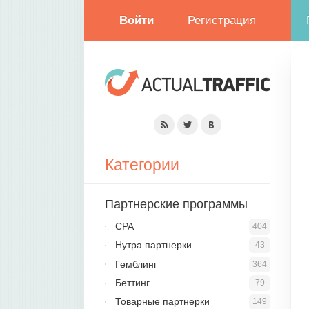
Войти
Регистрация
Категории
Партнерские программы
CPA
404
Нутра партнерки
43
Гемблинг
364
Беттинг
79
Товарные партнерки
149