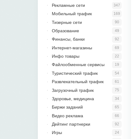
Рекламные сети
347
Мобильный трафик
169
Тизерные сети
90
Образование
49
Финансы, банки
92
Интернет-магазины
69
Инфо товары
22
Файлообменные сервисы
19
Туристический трафик
54
Развлекательный трафик
61
Загрузочный трафик
75
Здоровье, медицина
34
Биржи заданий
65
Видео реклама
66
Дейтинг партнерки
92
Игры
24