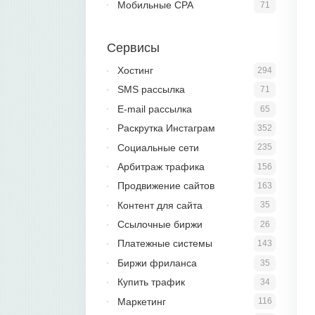
Мобильные CPA
71
Сервисы
Хостинг
294
SMS рассылка
71
E-mail рассылка
65
Раскрутка Инстаграм
352
Социальные сети
235
Арбитраж трафика
156
Продвижение сайтов
163
Контент для сайта
35
Ссылочные биржи
26
Платежные системы
143
Биржи фриланса
35
Купить трафик
34
Маркетинг
116