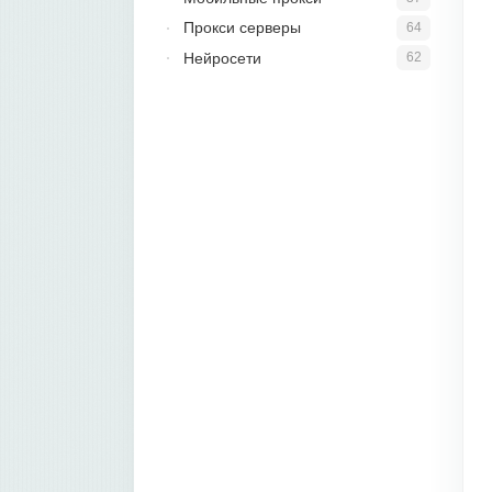
Прокси серверы
64
Нейросети
62