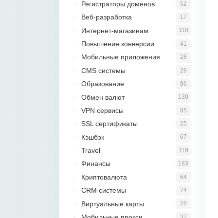
Регистраторы доменов
52
Веб-разработка
17
Интернет-магазинам
110
Повышение конверсии
41
Мобильные приложения
28
CMS системы
28
Образование
86
Обмен валют
130
VPN сервисы
85
SSL сертификаты
25
Кэшбэк
67
Travel
119
Финансы
183
Криптовалюта
64
CRM системы
74
Виртуальные карты
28
Мобильные прокси
37