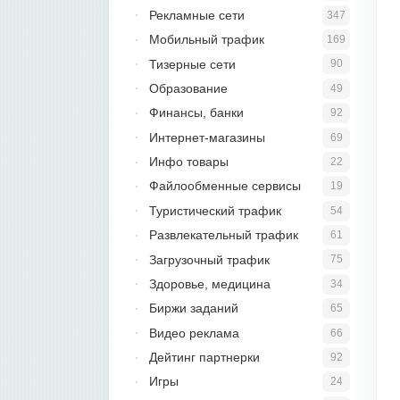
Рекламные сети
347
Мобильный трафик
169
Тизерные сети
90
Образование
49
Финансы, банки
92
Интернет-магазины
69
Инфо товары
22
Файлообменные сервисы
19
Туристический трафик
54
Развлекательный трафик
61
Загрузочный трафик
75
Здоровье, медицина
34
Биржи заданий
65
Видео реклама
66
Дейтинг партнерки
92
Игры
24