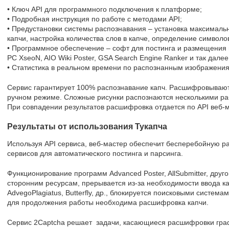
• Ключ API для программного подключения к платформе;
• Подробная инструкция по работе с методами API;
• Предустановки системы распознавания – установка максималь
капчи, настройка количества слов в капче, определение символо
• Программное обеспечение – софт для постинга и размещения 
PC XseoN, AIO Wiki Poster, GSA Search Engine Ranker и так далее
• Статистика в реальном времени по распознанным изображения
Сервис гарантирует 100% распознавание капч. Расшифровывают
ручном режиме. Сложные рисунки распознаются несколькими ра
При совпадении результатов расшифровка отдается по API веб-м
Результаты от использования Тукапча
Используя API сервиса, веб-мастер обеспечит бесперебойную р
сервисов для автоматического постинга и парсинга.
Функционирование программ Advanced Poster, AllSubmitter, друг
сторонним ресурсам, прерывается из-за необходимости ввода кап
AdvegoPlagiatus, Butterfly, др., блокируется поисковыми система
для продолжения работы необходима расшифровка капчи.
Сервис 2Captcha решает задачи, касающиеся расшифровки гра