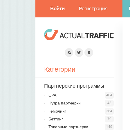
Войти
Регистрация
Категории
Партнерские программы
CPA
404
Нутра партнерки
43
Гемблинг
364
Беттинг
79
Товарные партнерки
149