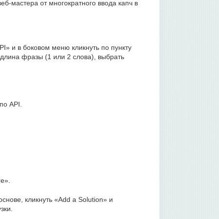
еб-мастера от многократного ввода капч в
PI» и в боковом меню кликнуть по пункту
длина фразы (1 или 2 слова), выбрать
по API.
e».
нове, кликнуть «Add a Solution» и
зки.