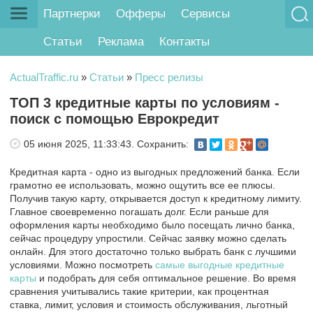
Партнерки
Офферы
Сервисы
Статьи
Реклама
Контакты
ActualTraffic.ru
»
Статьи
»
Пресс релизы
ТОП 3 кредитные карты по условиям -
поиск с помощью Еврокредит
05 июня 2025, 11:33:43.
Сохранить:
Кредитная карта - одно из выгодных предложений банка. Если
грамотно ее использовать, можно ощутить все ее плюсы.
Получив такую карту, открывается доступ к кредитному лимиту.
Главное своевременно погашать долг. Если раньше для
оформления карты необходимо было посещать лично банка,
сейчас процедуру упростили. Сейчас заявку можно сделать
онлайн. Для этого достаточно только выбрать банк с лучшими
условиями. Можно посмотреть
самые выгодные кредитные
карты
и подобрать для себя оптимальное решение. Во время
сравнения учитывались такие критерии, как процентная
ставка, лимит, условия и стоимость обслуживания, льготный