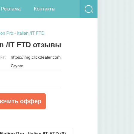
Реклама
Контакты
 Pro - Italian /IT FTD
an /IT FTD отзывы
йт:
https://img.clickdealer.com
Crypto
ючить оффер
on Pro - Italian /IT FTD (0)