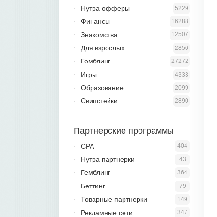
Нутра офферы
5229
Финансы
16288
Знакомства
12507
Для взрослых
2850
Гемблинг
27272
Игры
4333
Образование
2099
Свипстейки
2890
Партнерские программы
CPA
404
Нутра партнерки
43
Гемблинг
364
Беттинг
79
Товарные партнерки
149
Рекламные сети
347