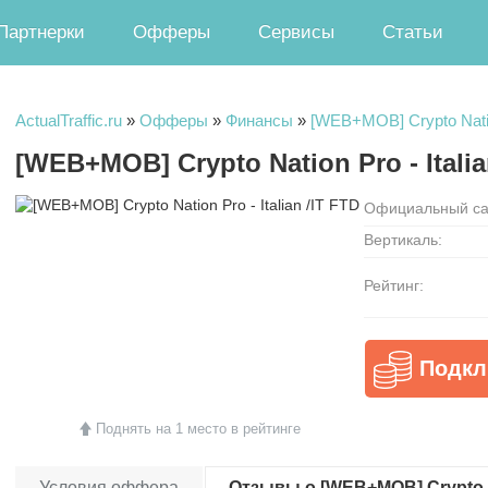
Партнерки
Офферы
Сервисы
Статьи
ActualTraffic.ru
»
Офферы
»
Финансы
»
[WEB+MOB] Crypto Nation
[WEB+MOB] Crypto Nation Pro - Itali
Официальный са
Вертикаль:
Рейтинг:
Подкл
Поднять на 1 место в рейтинге
Условия оффера
Отзывы о [WEB+MOB] Crypto Nati