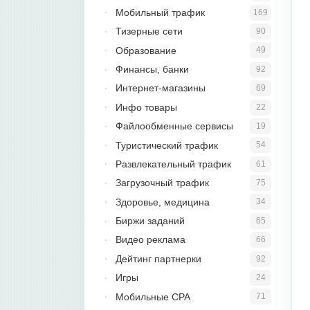
Мобильный трафик
169
Тизерные сети
90
Образование
49
Финансы, банки
92
Интернет-магазины
69
Инфо товары
22
Файлообменные сервисы
19
Туристический трафик
54
Развлекательный трафик
61
Загрузочный трафик
75
Здоровье, медицина
34
Биржи заданий
65
Видео реклама
66
Дейтинг партнерки
92
Игры
24
Мобильные CPA
71