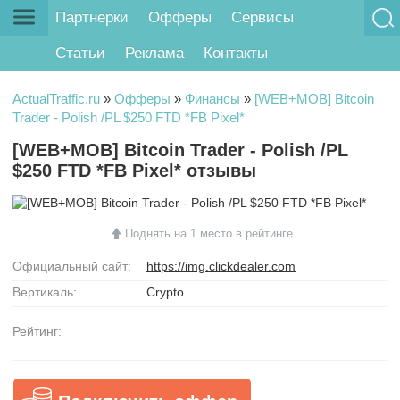
Партнерки
Офферы
Сервисы
Статьи
Реклама
Контакты
ActualTraffic.ru
»
Офферы
»
Финансы
»
[WEB+MOB] Bitcoin
Trader - Polish /PL $250 FTD *FB Pixel*
[WEB+MOB] Bitcoin Trader - Polish /PL
$250 FTD *FB Pixel* отзывы
Поднять на 1 место в рейтинге
Официальный сайт:
https://img.clickdealer.com
Вертикаль:
Crypto
Рейтинг: