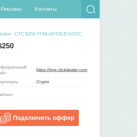
Реклама
Контакты
lution - CTC $250 /IT/NL/AT/DE/ES/GCC
$250
фициальный
https://img.clickdealer.com
айт:
ертикаль:
Crypto
ейтинг:
Подключить оффер