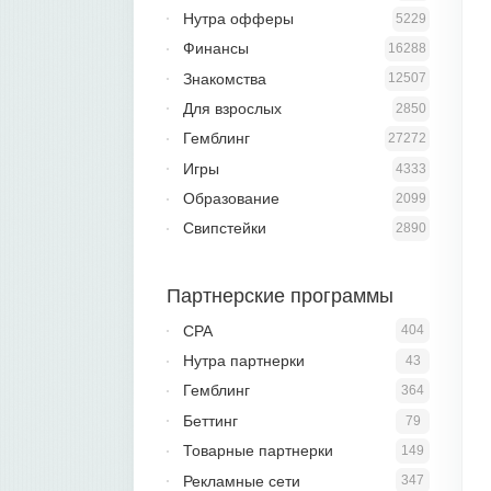
Нутра офферы
5229
Финансы
16288
Знакомства
12507
Для взрослых
2850
Гемблинг
27272
Игры
4333
Образование
2099
Свипстейки
2890
Партнерские программы
CPA
404
Нутра партнерки
43
Гемблинг
364
Беттинг
79
Товарные партнерки
149
Рекламные сети
347