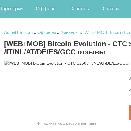
Партнерки
Офферы
Сервисы
Статьи
ActualTraffic.ru
»
Офферы
»
Финансы
»
[WEB+MOB] Bitcoin Evo
[WEB+MOB] Bitcoin Evolution - CTC 
/IT/NL/AT/DE/ES/GCC отзывы
О
с
В
Р
Поднять на 1 место в рейтинге