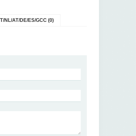
IT/NL/AT/DE/ES/GCC (0)