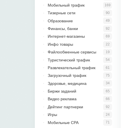
Мобильный трафик
169
Тизерные сети
90
Образование
49
Финансы, банки
92
Интернет-магазины
69
Инфо товары
22
Файлообменные сервисы
19
Туристический трафик
54
Развлекательный трафик
61
Загрузочный трафик
75
Здоровье, медицина
34
Биржи заданий
65
Видео реклама
66
Дейтинг партнерки
92
Игры
24
Мобильные CPA
71