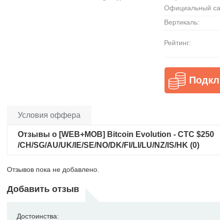
Официальный са
Вертикаль:
Рейтинг:
Подкл
Условия оффера
Отзывы о [WEB+MOB] Bitcoin Evolution - CTC $250
/CH/SG/AU/UK/IE/SE/NO/DK/FI/LI/LU/NZ/IS/HK (0)
Отзывов пока не добавлено.
Добавить отзыв
Достоинства: