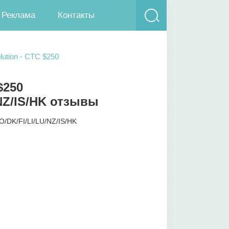
Реклама
Контакты
ution - CTC $250
$250
/NZ/IS/HK отзывы