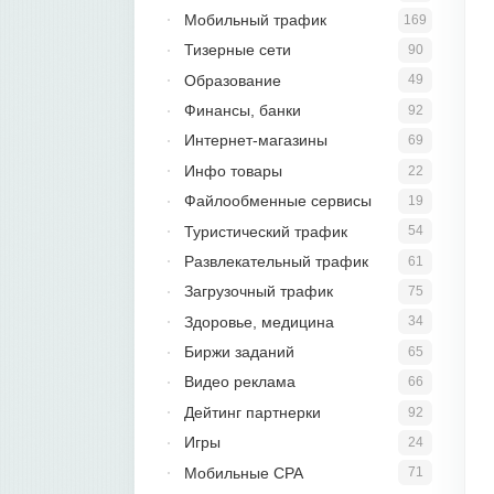
Мобильный трафик
169
Тизерные сети
90
Образование
49
Финансы, банки
92
Интернет-магазины
69
Инфо товары
22
Файлообменные сервисы
19
Туристический трафик
54
Развлекательный трафик
61
Загрузочный трафик
75
Здоровье, медицина
34
Биржи заданий
65
Видео реклама
66
Дейтинг партнерки
92
Игры
24
Мобильные CPA
71