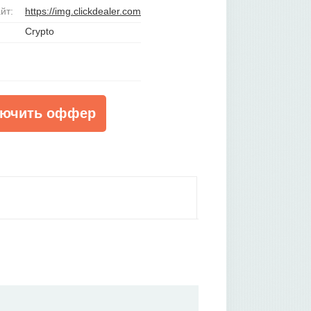
йт:
https://img.clickdealer.com
Crypto
ючить оффер