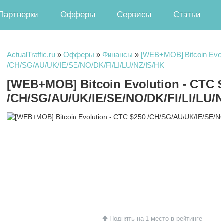
Партнерки
Офферы
Сервисы
Статьи
ActualTraffic.ru
»
Офферы
»
Финансы
»
[WEB+MOB] Bitcoin Evol
/CH/SG/AU/UK/IE/SE/NO/DK/FI/LI/LU/NZ/IS/HK
[WEB+MOB] Bitcoin Evolution - CTC 
/CH/SG/AU/UK/IE/SE/NO/DK/FI/LI/LU
Поднять на 1 место в рейтинге