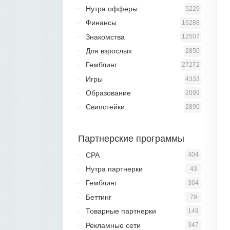
Нутра офферы
5229
Финансы
16288
Знакомства
12507
Для взрослых
2850
Гемблинг
27272
Игры
4333
Образование
2099
Свипстейки
2890
Партнерские программы
CPA
404
Нутра партнерки
43
Гемблинг
364
Беттинг
79
Товарные партнерки
149
Рекламные сети
347