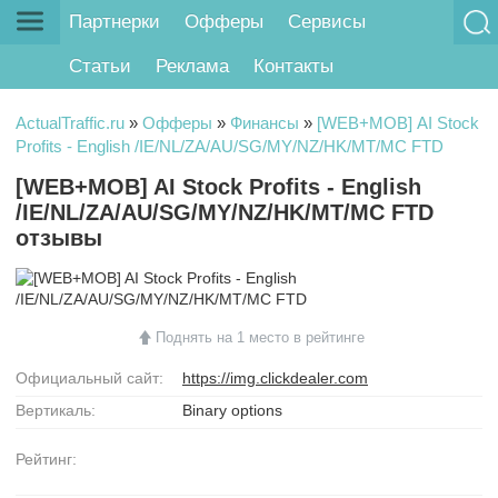
Партнерки
Офферы
Сервисы
Статьи
Реклама
Контакты
ActualTraffic.ru
»
Офферы
»
Финансы
»
[WEB+MOB] AI Stock
Profits - English /IE/NL/ZA/AU/SG/MY/NZ/HK/MT/MC FTD
[WEB+MOB] AI Stock Profits - English
/IE/NL/ZA/AU/SG/MY/NZ/HK/MT/MC FTD
отзывы
Поднять на 1 место в рейтинге
Официальный сайт:
https://img.clickdealer.com
Вертикаль:
Binary options
Рейтинг: