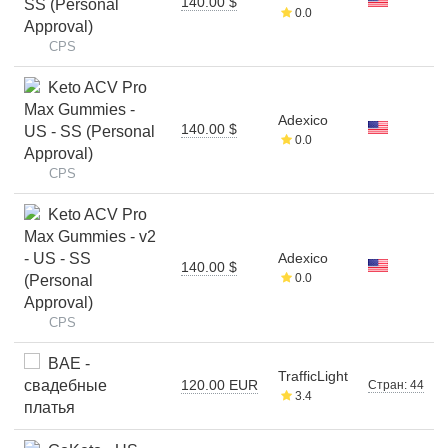
140.00 $
SS (Personal
0.0
Approval)
CPS
Keto ACV Pro
Max Gummies -
Adexico
140.00 $
US - SS (Personal
0.0
Approval)
CPS
Keto ACV Pro
Max Gummies - v2
- US - SS
Adexico
140.00 $
0.0
(Personal
Approval)
CPS
BAE -
TrafficLight
свадебные
120.00 EUR
Стран: 44
3.4
платья