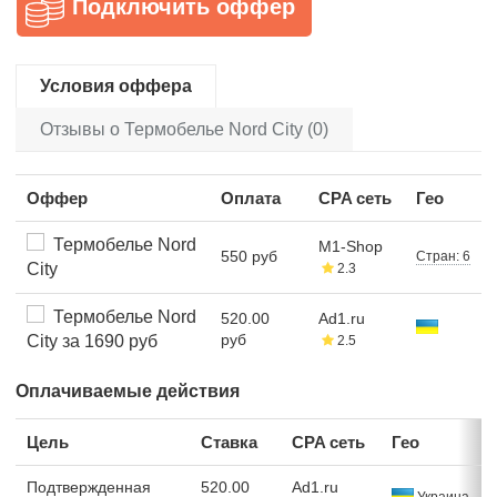
Подключить оффер
Условия оффера
Отзывы о Термобелье Nord City (0)
Оффер
Оплата
CPA сеть
Гео
Термобелье Nord
M1-Shop
550 руб
Стран: 6
City
2.3
Термобелье Nord
520.00
Ad1.ru
руб
City за 1690 руб
2.5
Оплачиваемые действия
Цель
Ставка
CPA сеть
Гео
Подтвержденная
520.00
Ad1.ru
Украина