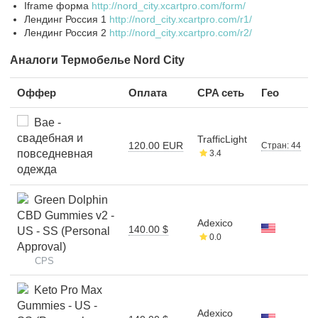
Iframe форма
http://nord_city.xcartpro.com/form/
Лендинг Россия 1
http://nord_city.xcartpro.com/r1/
Лендинг Россия 2
http://nord_city.xcartpro.com/r2/
Аналоги Термобелье Nord City
Оффер
Оплата
CPA сеть
Гео
Bae -
свадебная и
TrafficLight
120.00 EUR
Стран: 44
повседневная
3.4
одежда
Green Dolphin
CBD Gummies v2 -
Adexico
140.00 $
US - SS (Personal
0.0
Approval)
CPS
Keto Pro Max
Gummies - US -
Adexico