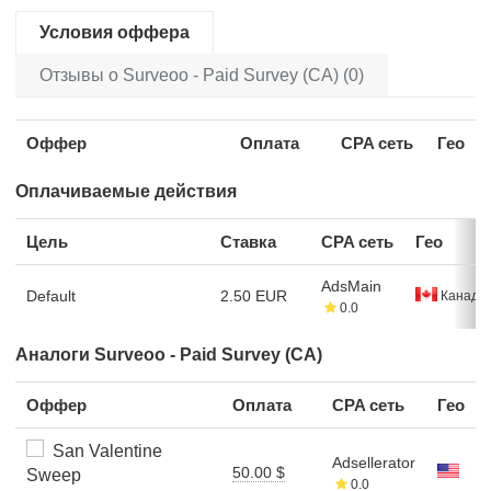
Условия оффера
Отзывы о Surveoo - Paid Survey (CA) (0)
Оффер
Оплата
CPA сеть
Гео
Оплачиваемые действия
Цель
Ставка
CPA сеть
Гео
AdsMain
Default
2.50 EUR
Канада
0.0
Аналоги Surveoo - Paid Survey (CA)
Оффер
Оплата
CPA сеть
Гео
San Valentine
Adsellerator
50.00 $
Sweep
0.0