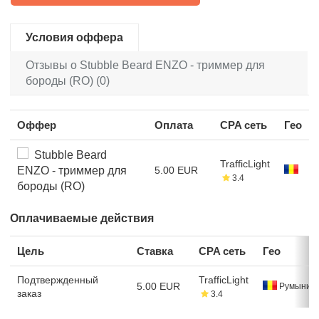
Условия оффера
Отзывы о Stubble Beard ENZO - триммер для
бороды (RO) (0)
Оффер
Оплата
CPA сеть
Гео
Stubble Beard
TrafficLight
ENZO - триммер для
5.00 EUR
3.4
бороды (RO)
Оплачиваемые действия
Цель
Ставка
CPA сеть
Гео
Подтвержденный
TrafficLight
5.00 EUR
Румыния
заказ
3.4