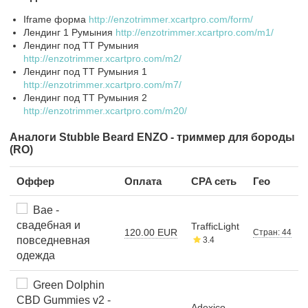
Iframe форма
http://enzotrimmer.xcartpro.com/form/
Лендинг 1 Румыния
http://enzotrimmer.xcartpro.com/m1/
Лендинг под ТТ Румыния
http://enzotrimmer.xcartpro.com/m2/
Лендинг под ТТ Румыния 1
http://enzotrimmer.xcartpro.com/m7/
Лендинг под ТТ Румыния 2
http://enzotrimmer.xcartpro.com/m20/
Аналоги Stubble Beard ENZO - триммер для бороды
(RO)
Оффер
Оплата
CPA сеть
Гео
Bae -
свадебная и
TrafficLight
120.00 EUR
Стран: 44
повседневная
3.4
одежда
Green Dolphin
CBD Gummies v2 -
Adexico