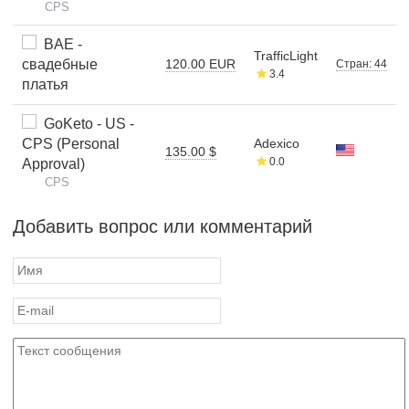
CPS
BAE -
TrafficLight
свадебные
120.00 EUR
Стран: 44
3.4
платья
GoKeto - US -
CPS (Personal
Adexico
135.00 $
0.0
Approval)
CPS
Добавить вопрос или комментарий