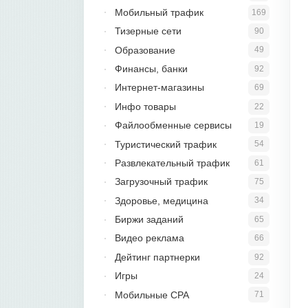
Мобильный трафик
169
Тизерные сети
90
Образование
49
Финансы, банки
92
Интернет-магазины
69
Инфо товары
22
Файлообменные сервисы
19
Туристический трафик
54
Развлекательный трафик
61
Загрузочный трафик
75
Здоровье, медицина
34
Биржи заданий
65
Видео реклама
66
Дейтинг партнерки
92
Игры
24
Мобильные CPA
71