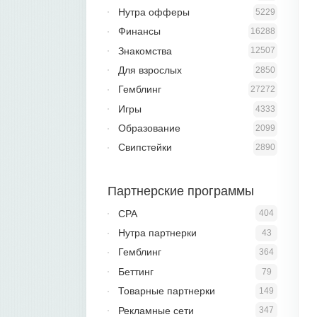
Нутра офферы
5229
Финансы
16288
Знакомства
12507
Для взрослых
2850
Гемблинг
27272
Игры
4333
Образование
2099
Свипстейки
2890
Партнерские программы
CPA
404
Нутра партнерки
43
Гемблинг
364
Беттинг
79
Товарные партнерки
149
Рекламные сети
347