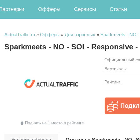
Партнерки
Офферы
Сервисы
Статьи
ActualTraffic.ru
»
Офферы
»
Для взрослых
»
Sparkmeets - NO - 
Sparkmeets - NO - SOI - Responsive 
Официальный са
Вертикаль:
Рейтинг:
Подкл
Поднять на 1 место в рейтинге
Условия оффера
Отзывы о Sparkmeets - NO - SOI