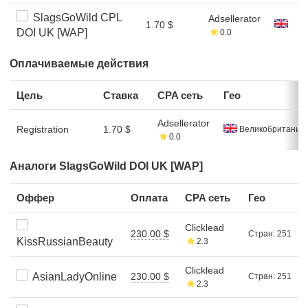
SlagsGoWild CPL
Adsellerator
1.70 $
DOI UK [WAP]
0.0
Оплачиваемые действия
Цель
Ставка
CPA сеть
Гео
Adsellerator
Registration
1.70 $
Великобритания
0.0
Аналоги SlagsGoWild DOI UK [WAP]
Оффер
Оплата
CPA сеть
Гео
Clicklead
230.00 $
Стран: 251
KissRussianBeauty
2.3
Clicklead
AsianLadyOnline
230.00 $
Стран: 251
2.3