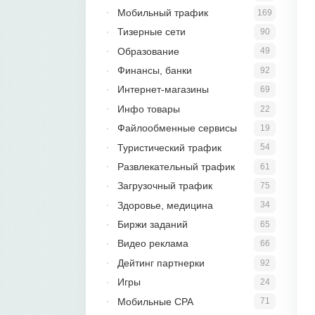
Мобильный трафик
169
Тизерные сети
90
Образование
49
Финансы, банки
92
Интернет-магазины
69
Инфо товары
22
Файлообменные сервисы
19
Туристический трафик
54
Развлекательный трафик
61
Загрузочный трафик
75
Здоровье, медицина
34
Биржи заданий
65
Видео реклама
66
Дейтинг партнерки
92
Игры
24
Мобильные CPA
71