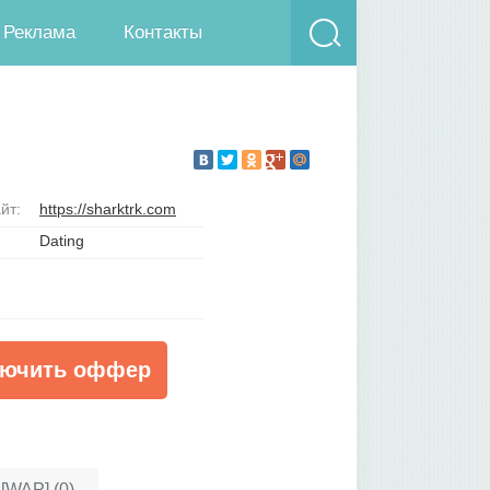
Реклама
Контакты
йт:
https://sharktrk.com
Dating
ючить оффер
[WAP] (0)