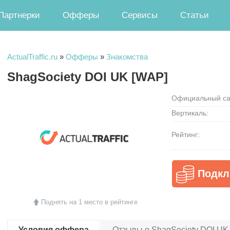
Партнерки
Офферы
Сервисы
Статьи
ActualTraffic.ru
»
Офферы
»
Знакомства
ShagSociety DOI UK [WAP]
Официальный са
Вертикаль:
Рейтинг:
Подкл
Поднять на 1 место в рейтинге
Условия оффера
Отзывы о ShagSociety DOI UK 