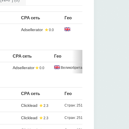
CPA сеть
Гео
Adsellerator
0.0
CPA сеть
Гео
Adsellerator
Великобритания
0.0
CPA сеть
Гео
Clicklead
Стран: 251
2.3
Clicklead
Стран: 251
2.3