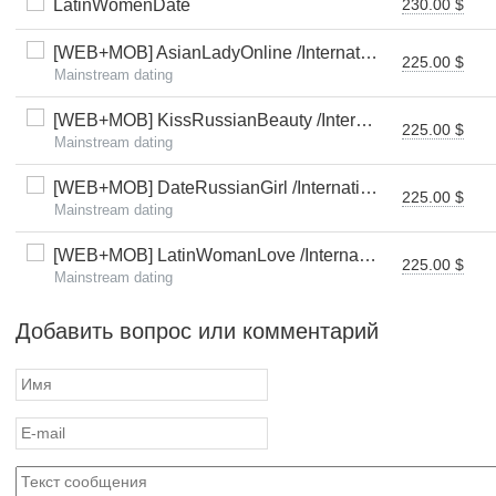
LatinWomenDate
230.00 $
[WEB+MOB] AsianLadyOnline /International
225.00 $
Mainstream dating
[WEB+MOB] KissRussianBeauty /International
225.00 $
Mainstream dating
[WEB+MOB] DateRussianGirl /International
225.00 $
Mainstream dating
[WEB+MOB] LatinWomanLove /International
225.00 $
Mainstream dating
Добавить вопрос или комментарий