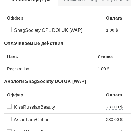
Оффер
Оплата
ShagSociety CPL DOI UK [WAP]
1.00 $
Оплачиваемые действия
Цель
Ставка
Registration
1.00 $
Аналоги ShagSociety DOI UK [WAP]
Оффер
Оплата
KissRussianBeauty
230.00 $
AsianLadyOnline
230.00 $