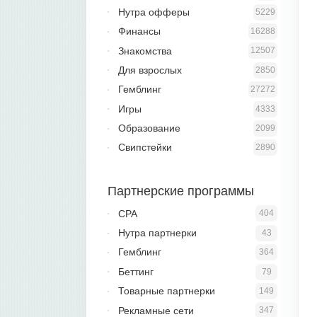
Нутра офферы
5229
Финансы
16288
Знакомства
12507
Для взрослых
2850
Гемблинг
27272
Игры
4333
Образование
2099
Свипстейки
2890
Партнерские программы
CPA
404
Нутра партнерки
43
Гемблинг
364
Беттинг
79
Товарные партнерки
149
Рекламные сети
347