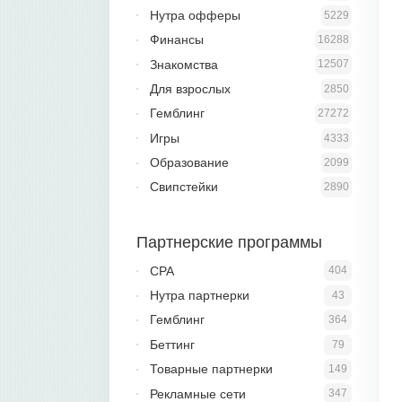
Нутра офферы
5229
Финансы
16288
Знакомства
12507
Для взрослых
2850
Гемблинг
27272
Игры
4333
Образование
2099
Свипстейки
2890
Партнерские программы
CPA
404
Нутра партнерки
43
Гемблинг
364
Беттинг
79
Товарные партнерки
149
Рекламные сети
347