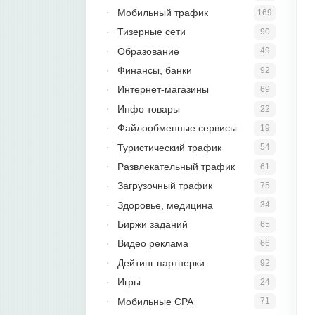
Мобильный трафик
169
Тизерные сети
90
Образование
49
Финансы, банки
92
Интернет-магазины
69
Инфо товары
22
Файлообменные сервисы
19
Туристический трафик
54
Развлекательный трафик
61
Загрузочный трафик
75
Здоровье, медицина
34
Биржи заданий
65
Видео реклама
66
Дейтинг партнерки
92
Игры
24
Мобильные CPA
71