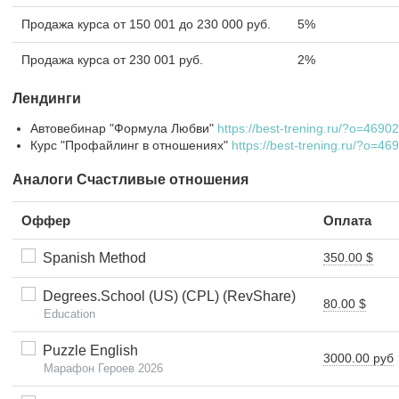
Продажа курса от 150 001 до 230 000 руб.
5%
Продажа курса от 230 001 руб.
2%
Лендинги
Автовебинар "Формула Любви"
https://best-trening.ru/?o=46
Курс "Профайлинг в отношениях"
https://best-trening.ru/?o=
Аналоги Счастливые отношения
Оффер
Оплата
Spanish Method
350.00 $
Degrees.School (US) (CPL) (RevShare)
80.00 $
Education
Puzzle English
3000.00 руб
Марафон Героев 2026