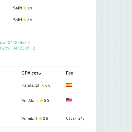
Salid
3.9
Salid
3.9
902&w=344228&l=1
46902&w=344228&l=2
CPA сеть
Гео
Panda.ltd
0.0
AdsMain
0.0
Admitad
Стран: 248
3.0