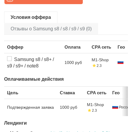
Условия оффера
Отзывы о Samsung s8 / s8 / s9 / s9 (0)
Оффер
Оплата
CPA сеть
Гео
Samsung s8 / s8+ /
M1-Shop
1000 руб
s9 / s9+ / note8
2.3
Оплачиваемые действия
Цель
Ставка
CPA сеть
Гео
M1-Shop
Подтвержденная заявка
1000 руб
Россия
2.3
Лендинги