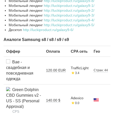
Мобильный лендинг
http://luckiproduct.ru/galaxy9-8/
Мобильный лендинг
http://luckiproduct.ru/galaxy9-1/
Мобильный лендинг
http://luckiproduct.ru/galaxy9-2/
Мобильный лендинг
http://luckiproduct.ru/galaxy9-3/
Мобильный лендинг
http://luckiproduct.ru/galaxy9-4/
Мобильный лендинг
http://luckiproduct.ru/galaxy9-5/
Десктоп
http://luckiproduct.ru/galaxy9-6/
Аналоги Samsung s8 / s8 / s9 / s9
Оффер
Оплата
CPA сеть
Гео
Bae -
свадебная и
TrafficLight
120.00 EUR
Стран: 44
повседневная
3.4
одежда
Green Dolphin
CBD Gummies v2 -
Adexico
140.00 $
US - SS (Personal
0.0
Approval)
CPS