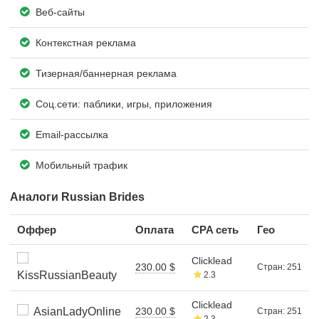
Веб-сайты
Контекстная реклама
Тизерная/баннерная реклама
Соц.сети: паблики, игры, приложения
Email-рассылка
Мобильный трафик
Аналоги Russian Brides
Оффер
Оплата
CPA сеть
Гео
Clicklead
230.00 $
Стран: 251
KissRussianBeauty
2.3
Clicklead
AsianLadyOnline
230.00 $
Стран: 251
2.3