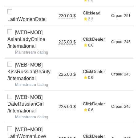
Clicklead
230.00 $
Стран: 251
LatinWomenDate
2.3
[WEB+MOB]
AsianLadyOnline
ClickDealer
225.00 $
Стран: 245
0.6
/International
Mainstream dating
[WEB+MOB]
KissRussianBeauty
ClickDealer
225.00 $
Стран: 245
0.6
/International
Mainstream dating
[WEB+MOB]
DateRussianGirl
ClickDealer
225.00 $
Стран: 245
0.6
/International
Mainstream dating
[WEB+MOB]
LatinWomanLove
ClickDealer