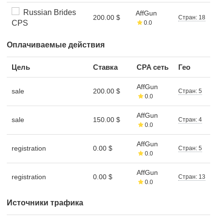
Russian Brides
AffGun
200.00 $
Стран: 18
CPS
0.0
Оплачиваемые действия
Цель
Ставка
CPA сеть
Гео
AffGun
sale
200.00 $
Стран: 5
0.0
AffGun
sale
150.00 $
Стран: 4
0.0
AffGun
registration
0.00 $
Стран: 5
0.0
AffGun
registration
0.00 $
Стран: 13
0.0
Источники трафика