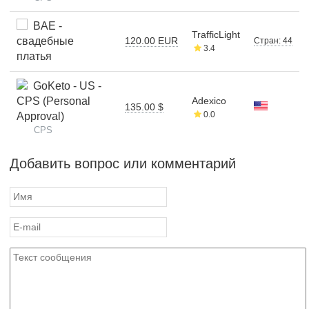
BAE -
TrafficLight
свадебные
120.00 EUR
Стран: 44
3.4
платья
GoKeto - US -
CPS (Personal
Adexico
135.00 $
0.0
Approval)
CPS
Добавить вопрос или комментарий