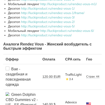
Мобильный лендинг
http://luckiproduct.ru/rendez-vous-m1/
Десктоп
http://luckiproduct.ru/rendez-vous-1/
Десктоп
http://luckiproduct.ru/rendez-vous-1/frame/
Десктоп
http://luckiproduct.ru/rendez-vous-3/
Десктоп
http://luckiproduct.ru/rendez-vous-2/
Десктоп
http://luckiproduct.ru/rendez-vous-5/
Мобильный лендинг
http://luckiproduct.ru/rendez-vous-6/
Десктоп
http://luckiproduct.ru/rendez-vous/
Аналоги Rendez Vous - Женский возбудитель с
быстрым эффектом
Оффер
Оплата
CPA сеть
Гео
Bae -
свадебная и
TrafficLight
120.00 EUR
Стран: 44
повседневная
3.4
одежда
Green Dolphin
CBD Gummies v2 -
Adexico
140.00 $
US - SS (Personal