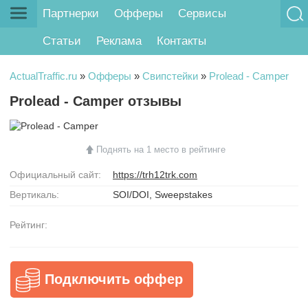
Партнерки
Офферы
Сервисы
Статьи
Реклама
Контакты
ActualTraffic.ru
»
Офферы
»
Свипстейки
»
Prolead - Camper
Prolead - Camper отзывы
Поднять на 1 место в рейтинге
Официальный сайт:
https://trh12trk.com
Вертикаль:
SOI/DOI, Sweepstakes
Рейтинг:
Подключить оффер