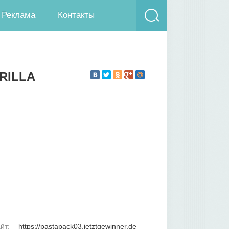
Реклама
Контакты
ARILLA
йт:
https://pastapack03.jetztgewinner.de