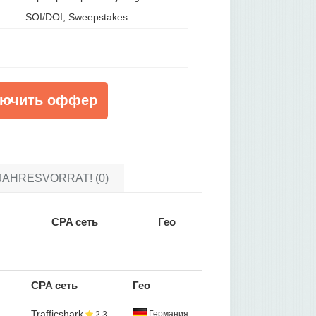
SOI/DOI, Sweepstakes
ючить оффер
 JAHRESVORRAT! (0)
CPA сеть
Гео
CPA сеть
Гео
Trafficshark
Германия
2.3