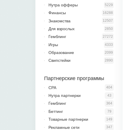
Нутра офферы
5229
Финансы
16288
Знакомства
12507
Для взрослых
2850
Гемблинг
27272
Игры
4333
Образование
2099
Свипстейки
2890
Партнерские программы
CPA
404
Нутра партнерки
43
Гемблинг
364
Беттинг
79
Товарные партнерки
149
Рекламные сети
347