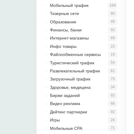
Мобильный трафик
169
Тизерные сети
90
Образование
49
Финансы, банки
92
Интернет-магазины
69
Инфо товары
22
Файлообменные сервисы
19
Туристический трафик
54
Развлекательный трафик
61
Загрузочный трафик
75
Здоровье, медицина
34
Биржи заданий
65
Видео реклама
66
Дейтинг партнерки
92
Игры
24
Мобильные CPA
71