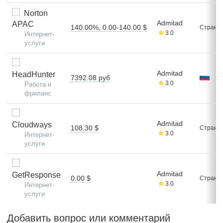
Norton
Admitad
APAC
140.00%, 0.00-140.00 $
Стран: 
3.0
Интернет-
услуги
Admitad
HeadHunter
7392.08 руб
3.0
Работа и
фриланс
Admitad
Cloudways
108.30 $
Стран: 
3.0
Интернет-
услуги
Admitad
GetResponse
0.00 $
Стран: 
3.0
Интернет-
услуги
Добавить вопрос или комментарий