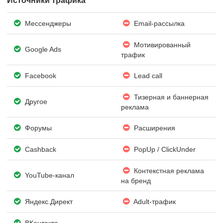
Источники трафика
Мессенджеры
Email-рассылка
Мотивированный
Google Ads
трафик
Facebook
Lead call
Тизерная и баннерная
Другое
реклама
Форумы
Расширения
Cashback
PopUp / ClickUnder
Контекстная реклама
YouTube-канал
на бренд
Яндекс.Директ
Adult-трафик
ВКонтакте