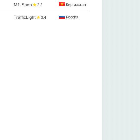
M1-Shop
Киргизстан
2.3
TrafficLight
Россия
3.4