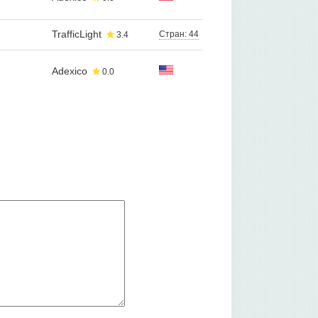
TrafficLight
Стран: 44
3.4
Adexico
0.0