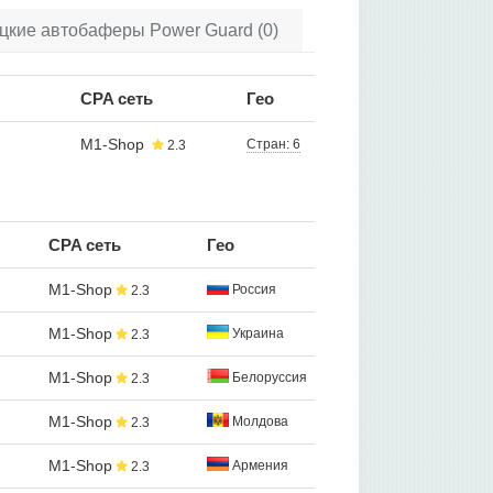
кие автобаферы Power Guard (0)
CPA сеть
Гео
M1-Shop
Стран: 6
2.3
CPA сеть
Гео
M1-Shop
Россия
2.3
M1-Shop
Украина
2.3
M1-Shop
Белоруссия
2.3
M1-Shop
Молдова
2.3
M1-Shop
Армения
2.3