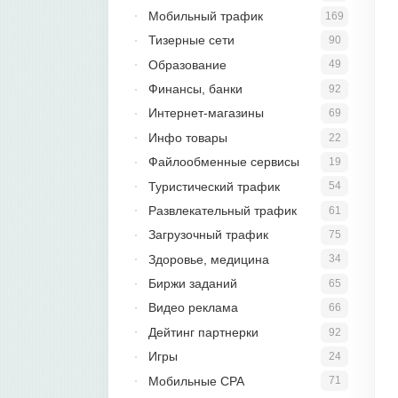
Мобильный трафик
169
Тизерные сети
90
Образование
49
Финансы, банки
92
Интернет-магазины
69
Инфо товары
22
Файлообменные сервисы
19
Туристический трафик
54
Развлекательный трафик
61
Загрузочный трафик
75
Здоровье, медицина
34
Биржи заданий
65
Видео реклама
66
Дейтинг партнерки
92
Игры
24
Мобильные CPA
71