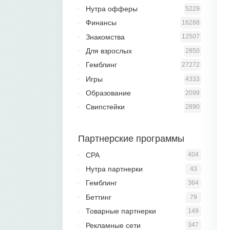
Нутра офферы
5229
Финансы
16288
Знакомства
12507
Для взрослых
2850
Гемблинг
27272
Игры
4333
Образование
2099
Свипстейки
2890
Партнерские программы
CPA
404
Нутра партнерки
43
Гемблинг
364
Беттинг
79
Товарные партнерки
149
Рекламные сети
347