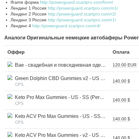
Iframe форма
http://powerguard.xcartpro.com/form/
Лендинг 1 Россия
http://powerguard.xcartpro.com/m1/
Лендинг 2 Россия
http://powerguard.xcartpro.com/r2/
Лендинг 3 Россия
http://powerguard.xcartpro.com/r1/
Лендинг 4
http://powerguard.xcartpro.com/r4/
Аналоги Оригинальные немецкие автобаферы Power
Оффер
Оплата
Bae - свадебная и повседневная одежда
120.00 EUR
Green Dolphin CBD Gummies v2 - US - SS (Personal Approval)
140.00 $
CPS
Keto Pro Max Gummies - US - SS (Personal Approval)
140.00 $
CPS
Keto ACV Pro Max Gummies - US - SS (Personal Approval)
140.00 $
CPS
Keto ACV Pro Max Gummies - v2 - US - SS (Personal Approval)
140.00 $