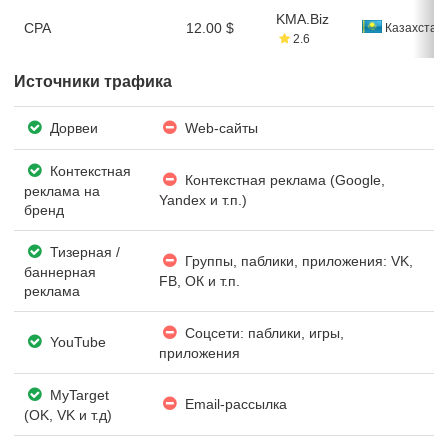
KMA.Biz
CPA
12.00 $
Казахстан
2.6
Источники трафика
Дорвеи
Web-сайты
Контекстная
Контекстная реклама (Google,
реклама на
Yandex и т.п.)
бренд
Тизерная /
Группы, паблики, приложения: VK,
баннерная
FB, ОК и т.п.
реклама
Соцсети: паблики, игры,
YouTube
приложения
MyTarget
Email-рассылка
(OK, VK и т.д)