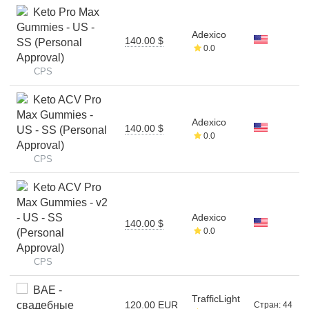
Keto Pro Max
Gummies - US -
Adexico
140.00 $
SS (Personal
0.0
Approval)
CPS
Keto ACV Pro
Max Gummies -
Adexico
140.00 $
US - SS (Personal
0.0
Approval)
CPS
Keto ACV Pro
Max Gummies - v2
- US - SS
Adexico
140.00 $
0.0
(Personal
Approval)
CPS
BAE -
TrafficLight
свадебные
120.00 EUR
Стран: 44