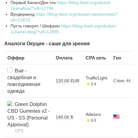
Первый Канал/Док-ток
https://blog-feed.org/okucin-
1kanalbox/?ufl=12786
Вундеркинд
https://blog-feed.org/okutsin-weeksnews/?
ufl=12873
Пусть говорят / Шифрин
https://blog-feed.org/okutsin-
1chanel-blog/?ufl=12885
Аналоги Окуцин - саше для зрения
Оффер
Оплата
CPA сеть
Гео
Bae -
свадебная и
TrafficLight
120.00 EUR
Стран: 44
повседневная
3.4
одежда
Green Dolphin
CBD Gummies v2 -
Adexico
140.00 $
US - SS (Personal
0.0
Approval)
CPS