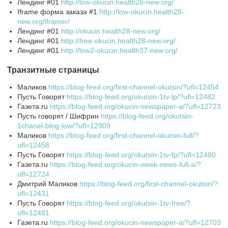
Лендинг #01
http://low-okucin.health28-new.org/
Iframe форма заказа #1
http://low-okucin.health28-
new.org/iframer/
Лендинг #01
http://okucin.health28-new.org/
Лендинг #01
http://free-okucin.health28-new.org/
Лендинг #01
http://low2-okucin.health37-new.org/
Транзитные страницы
Маликов
https://blog-feed.org/first-channel-okutsin/?ufl=12454
Пусть Говорят
https://blog-feed.org/okutsin-1tv-lp/?ufl=12482
Газета.ru
https://blog-feed.org/okucin-newspaper-a/?ufl=12723
Пусть говорят / Шифрин
https://blog-feed.org/okutsin-
1chanel-blog-low/?ufl=12909
Маликов
https://blog-feed.org/first-channel-okutsin-full/?
ufl=12458
Пусть Говорят
https://blog-feed.org/okutsin-1tv-fp/?ufl=12480
Газета.ru
https://blog-feed.org/okucin-week-news-full-a/?
ufl=12724
Дмитрий Маликов
https://blog-feed.org/first-channel-okutsin/?
ufl=12431
Пусть Говорят
https://blog-feed.org/okutsin-1tv-free/?
ufl=12481
Газета.ru
https://blog-feed.org/okucin-newspaper-a/?ufl=12703