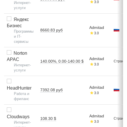
3.0
Интернет-
услуги
Яндекс
Бизнес
Admitad
8660.83 руб
Программы
3.0
и IT-
сервисы
Norton
Admitad
APAC
140.00%, 0.00-140.00 $
Стран: 
3.0
Интернет-
услуги
Admitad
HeadHunter
7392.08 руб
3.0
Работа и
фриланс
Admitad
Cloudways
108.30 $
Стран: 
3.0
Интернет-