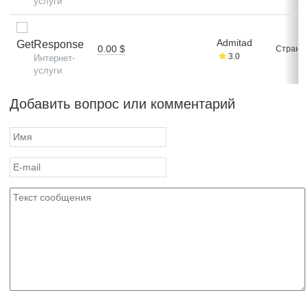
услуги
Admitad
GetResponse
0.00 $
Стран: 
3.0
Интернет-
услуги
Добавить вопрос или комментарий