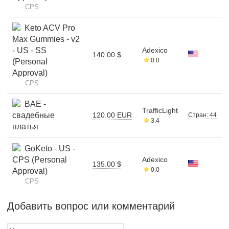
CPS
Keto ACV Pro
Max Gummies - v2
- US - SS
Adexico
140.00 $
0.0
(Personal
Approval)
CPS
BAE -
TrafficLight
свадебные
120.00 EUR
Стран: 44
3.4
платья
GoKeto - US -
CPS (Personal
Adexico
135.00 $
0.0
Approval)
CPS
Добавить вопрос или комментарий