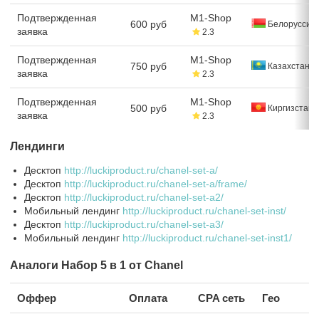
Подтвержденная
M1-Shop
600 руб
Белоруссия
заявка
2.3
Подтвержденная
M1-Shop
750 руб
Казахстан
заявка
2.3
Подтвержденная
M1-Shop
500 руб
Киргизстан
заявка
2.3
Лендинги
Десктоп
http://luckiproduct.ru/chanel-set-a/
Десктоп
http://luckiproduct.ru/chanel-set-a/frame/
Десктоп
http://luckiproduct.ru/chanel-set-a2/
Мобильный лендинг
http://luckiproduct.ru/chanel-set-inst/
Десктоп
http://luckiproduct.ru/chanel-set-a3/
Мобильный лендинг
http://luckiproduct.ru/chanel-set-inst1/
Аналоги Набор 5 в 1 от Chanel
Оффер
Оплата
CPA сеть
Гео