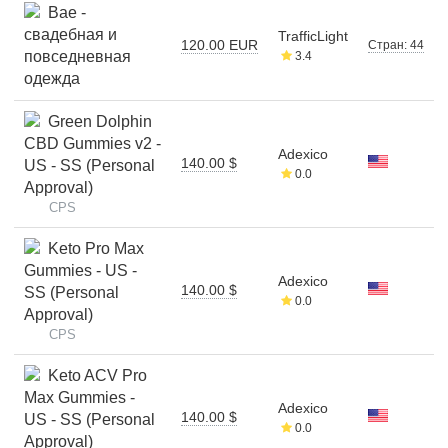
Bae -
свадебная и
TrafficLight
120.00 EUR
Стран: 44
повседневная
3.4
одежда
Green Dolphin
CBD Gummies v2 -
Adexico
140.00 $
US - SS (Personal
0.0
Approval)
CPS
Keto Pro Max
Gummies - US -
Adexico
140.00 $
SS (Personal
0.0
Approval)
CPS
Keto ACV Pro
Max Gummies -
Adexico
140.00 $
US - SS (Personal
0.0
Approval)