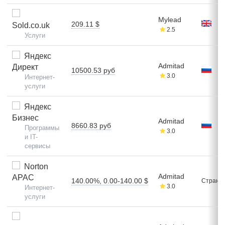
Mylead
209.11 $
Sold.co.uk
2.5
Услуги
Яндекс
Admitad
Директ
10500.53 руб
3.0
Интернет-
услуги
Яндекс
Бизнес
Admitad
8660.83 руб
Программы
3.0
и IT-
сервисы
Norton
Admitad
APAC
140.00%, 0.00-140.00 $
Стран: 
3.0
Интернет-
услуги