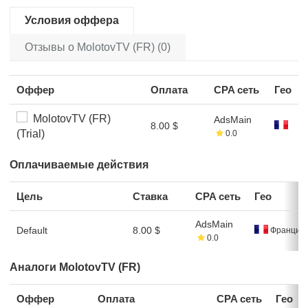
Условия оффера
Отзывы о MolotovTV (FR) (0)
Оффер
Оплата
CPA сеть
Гео
MolotovTV (FR)
AdsMain
8.00 $
(Trial)
0.0
Оплачиваемые действия
Цель
Ставка
CPA сеть
Гео
AdsMain
Default
8.00 $
Франция
0.0
Аналоги MolotovTV (FR)
Оффер
Оплата
CPA сеть
Гео