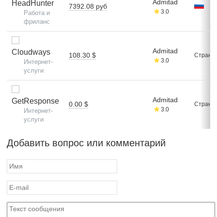
Admitad
HeadHunter
7392.08 руб
3.0
Работа и
фриланс
Admitad
Cloudways
108.30 $
Стран: 
3.0
Интернет-
услуги
Admitad
GetResponse
0.00 $
Стран: 
3.0
Интернет-
услуги
Добавить вопрос или комментарий