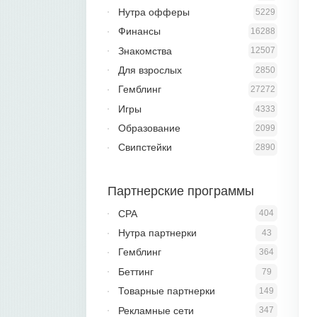
Нутра офферы
5229
Финансы
16288
Знакомства
12507
Для взрослых
2850
Гемблинг
27272
Игры
4333
Образование
2099
Свипстейки
2890
Партнерские программы
CPA
404
Нутра партнерки
43
Гемблинг
364
Беттинг
79
Товарные партнерки
149
Рекламные сети
347