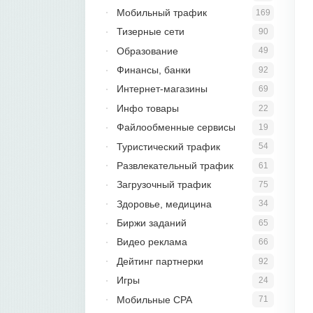
Мобильный трафик
169
Тизерные сети
90
Образование
49
Финансы, банки
92
Интернет-магазины
69
Инфо товары
22
Файлообменные сервисы
19
Туристический трафик
54
Развлекательный трафик
61
Загрузочный трафик
75
Здоровье, медицина
34
Биржи заданий
65
Видео реклама
66
Дейтинг партнерки
92
Игры
24
Мобильные CPA
71