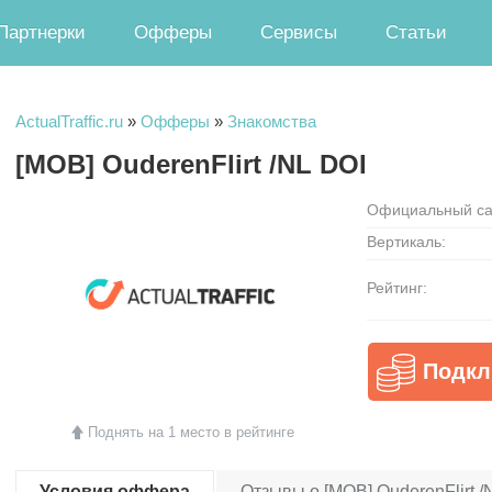
Партнерки
Офферы
Сервисы
Статьи
ActualTraffic.ru
»
Офферы
»
Знакомства
[MOB] OuderenFlirt /NL DOI
Официальный са
Вертикаль:
Рейтинг:
Подкл
Поднять на 1 место в рейтинге
Условия оффера
Отзывы о [MOB] OuderenFlirt /N