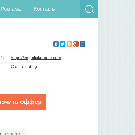
Реклама
Контакты
йт:
https://img.clickdealer.com
Casual dating
ючить оффер
L DOI (0)