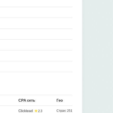
CPA сеть
Гео
Clicklead
Стран: 251
2.3