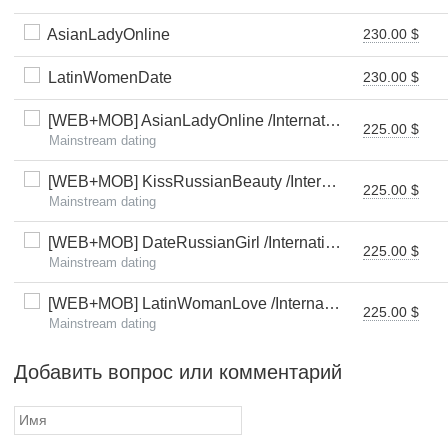
AsianLadyOnline
230.00 $
LatinWomenDate
230.00 $
[WEB+MOB] AsianLadyOnline /International
225.00 $
Mainstream dating
[WEB+MOB] KissRussianBeauty /International
225.00 $
Mainstream dating
[WEB+MOB] DateRussianGirl /International
225.00 $
Mainstream dating
[WEB+MOB] LatinWomanLove /International
225.00 $
Mainstream dating
Добавить вопрос или комментарий