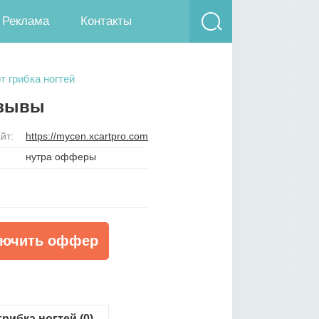
Реклама
Контакты
т грибка ногтей
тзывы
йт:
https://mycen.xcartpro.com
нутра офферы
ючить оффер
рибка ногтей (0)