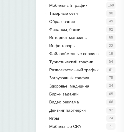
Мобильный трафик
169
Тизерные сети
90
Образование
49
Финансы, банки
92
Интернет-магазины
69
Инфо товары
22
Файлообменные сервисы
19
Туристический трафик
54
Развлекательный трафик
61
Загрузочный трафик
75
Здоровье, медицина
34
Биржи заданий
65
Видео реклама
66
Дейтинг партнерки
92
Игры
24
Мобильные CPA
71