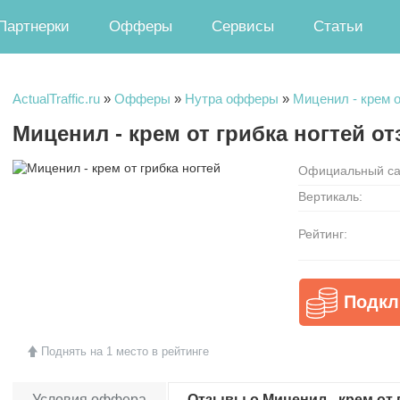
Партнерки
Офферы
Сервисы
Статьи
ActualTraffic.ru
»
Офферы
»
Нутра офферы
»
Миценил - крем о
Миценил - крем от грибка ногтей о
Официальный са
Вертикаль:
Рейтинг:
Подкл
Поднять на 1 место в рейтинге
Условия оффера
Отзывы о Миценил - крем от г