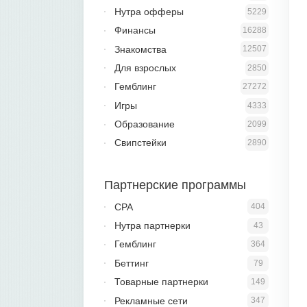
Нутра офферы
5229
Финансы
16288
Знакомства
12507
Для взрослых
2850
Гемблинг
27272
Игры
4333
Образование
2099
Свипстейки
2890
Партнерские программы
CPA
404
Нутра партнерки
43
Гемблинг
364
Беттинг
79
Товарные партнерки
149
Рекламные сети
347